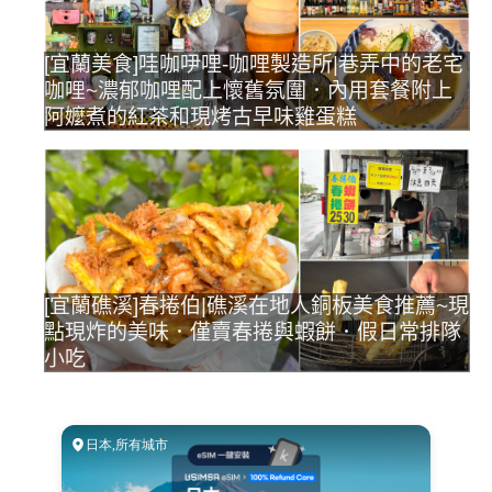
[宜蘭美食]哇咖吚哩-咖哩製造所|巷弄中的老宅
咖哩~濃郁咖哩配上懷舊氛圍．內用套餐附上
阿嬤煮的紅茶和現烤古早味雞蛋糕
[宜蘭礁溪]春捲伯|礁溪在地人銅板美食推薦~現
點現炸的美味．僅賣春捲與蝦餅．假日常排隊
小吃