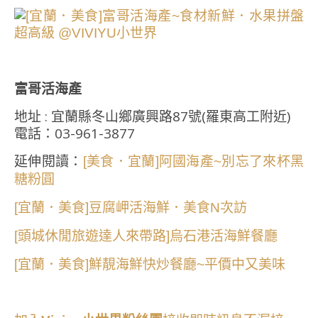
富哥活海產
地址 : 宜蘭縣冬山鄉廣興路87號(羅東高工附近)
電話：03-961-3877
延伸閱讀：
[美食．宜蘭]阿國海產~別忘了來杯黑
糖粉圓
[宜蘭．美食]豆腐岬活海鮮．美食N次訪
[頭城休閒旅遊達人來帶路]烏石港活海鮮餐廳
[宜蘭．美食]鮮靚海鮮快炒餐廳~平價中又美味