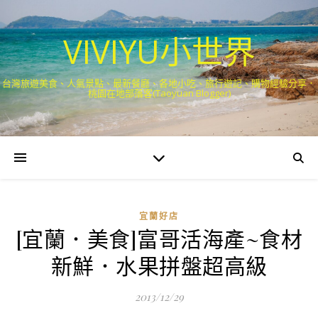
VIVIYU小世界
台灣旅遊美食、人氣景點、最新餐廳、各地小吃、旅行遊記、購物經驗分享．
桃園在地部落客(Taoyuan Blogger)
宜蘭好店
[宜蘭．美食]富哥活海產~食材
新鮮．水果拼盤超高級
2013/12/29