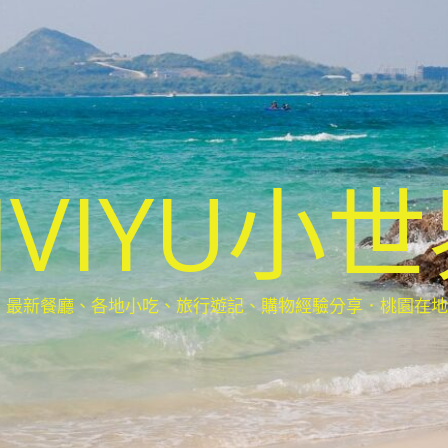
IVIYU小
新餐廳、各地小吃、旅行遊記、購物經驗分享．桃園在地部落客(Ta