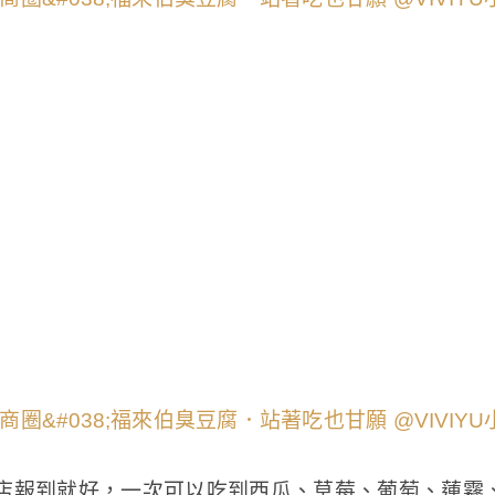
店報到就好，一次可以吃到西瓜、草莓、葡萄、蓮霧