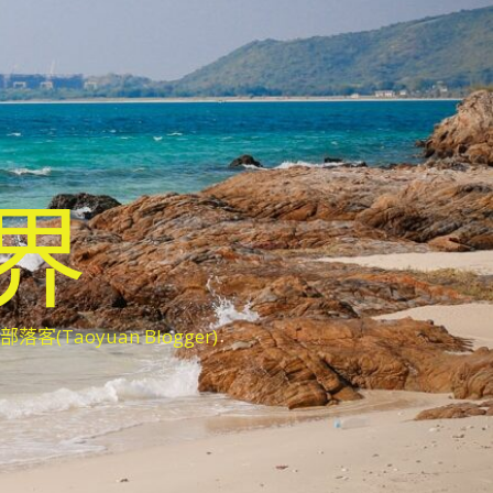
世界
oyuan Blogger)