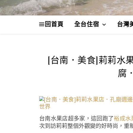
回首頁
全台住宿
台灣
[台南．美食]莉莉水
腐
台南水果店超多家，這回跑了
裕成水
次到訪莉莉整個外觀變的好時尚，重新