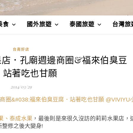
美食
國外旅遊
泰國旅遊
台灣旅
台南好店
果店．孔廟週邊商圈&福來伯臭豆
．站著吃也甘願
2014/03/29
，最後則是來很久沒訪的莉莉水果店，
果、泰成水果
整修之後大變身!