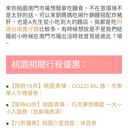
來到桃園南門市場想簡單吃麵食，不在意環境不
是太好的話，可以來劉媽媽吃碗什錦麵搭配炸豬
肝，也是A先生從小吃到大的麵店，我都是吃
阿
比較多，有時候想說是不是我們結
德台南擔仔麵
婚前小時候在南門市場出沒時就曾見過彼此？嘻
~
桃園相關行程優惠：
●
【限時79折】桃園青埔｜COZZI Blu 逸・市集
單人午晚餐券｜
●
【限時63折】桃園青埔｜ 巧虎夢想樂園 一大一
小入園券（含劇場表演）
●
【72折優惠】桃園六星旅館｜休息券