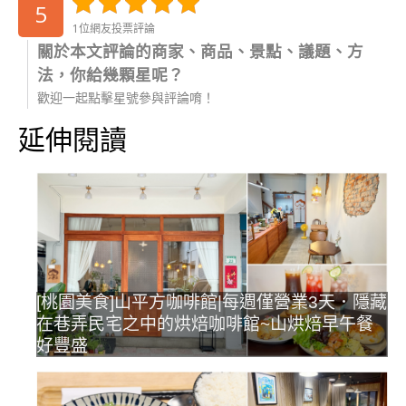
5
1位網友投票評論
關於本文評論的商家、商品、景點、議題、方
法，你給幾顆星呢？
歡迎一起點擊星號參與評論唷！
延伸閱讀
[桃園美食]山平方咖啡館|每週僅營業3天．隱藏
在巷弄民宅之中的烘焙咖啡館~山烘焙早午餐
好豐盛