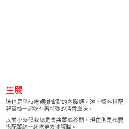
生腸
這也是平時吃麵攤會點的內臟類，淋上醬料搭配
著薑絲一起吃有著特殊的清香滋味，
以前小時候我總是會將薑絲移開，現在則是都要
搭配薑絲一起吃更去油解膩。