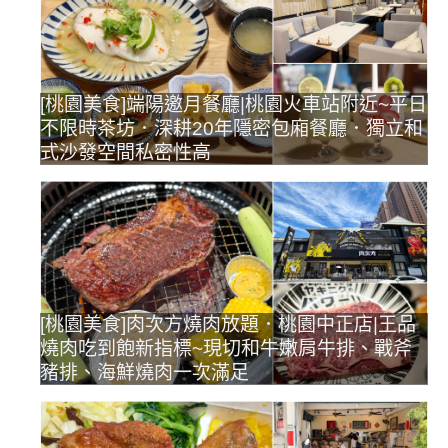
[桃園美食]端陽邀月餐廳|桃園火車站附近~平日
不限時茶坊．深耕20年隱密包廂餐廳．獨立和
式沙發空間私密性高
[桃園美食]肉次方燒肉放題．桃園中正店|王品
燒肉吃到飽新指標~現切和牛嫩肩牛排、戰斧
豬排、海鮮燒肉一次滿足