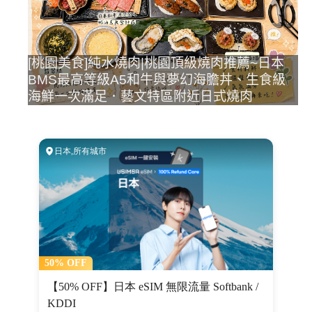
[桃園美食]純水燒肉|桃園頂級燒肉推薦~日本
BMS最高等級A5和牛與夢幻海膽丼、生食級
海鮮一次滿足．藝文特區附近日式燒肉