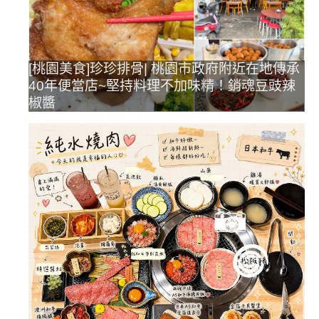
[桃園美食]珍珍排骨| 桃園市政府附近在地傳承
40年便當店~堅持料理不加味精！銷魂豆豉辣
椒醬