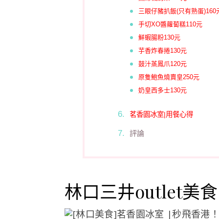
三眼仔豬扒飯(只有熟蛋)160
手切XO醬蘿蔔糕110元
鮮蝦腸粉130元
芋香炸春捲130元
鼓汁蒸鳳爪120元
原隻鮑魚燒賣皇250元
奶皇西多士130元
茗香園冰室|用餐心得
評論
林口三井outlet美食