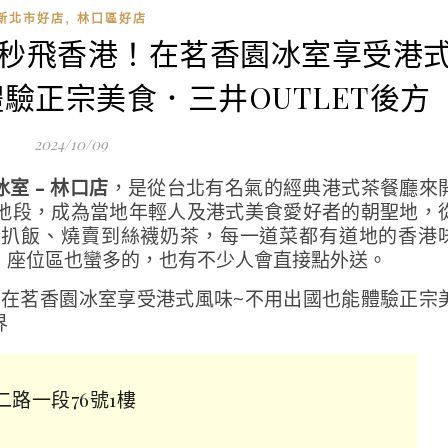
,
新北市好店
林口區好店
 |秒飛香港！在茗香園冰室享受港
驗正宗美食．三井OUTLET後方
2024/10/09
室 – 林口店
，是從台北有名氣的經典港式茶餐廳來
地段，成為當地年輕人及港式美食愛好者的朝聖地，
豬扒飯、燒賣到絲襪奶茶，每一道菜都有道地的香港
，座位區也蠻多的，也有不少人會直接點外送。
二路一段76號1樓