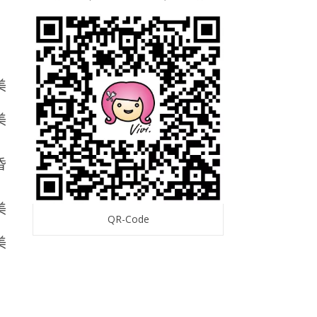
昏
QR-Code