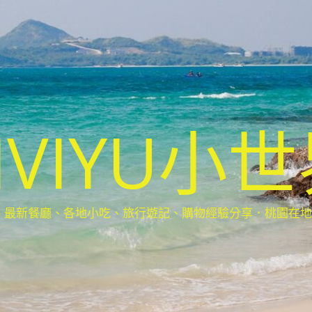
IVIYU小
新餐廳、各地小吃、旅行遊記、購物經驗分享．桃園在地部落客(Ta