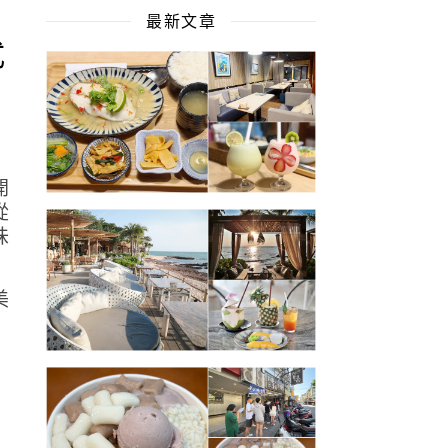
最新文章
式
開
從
味