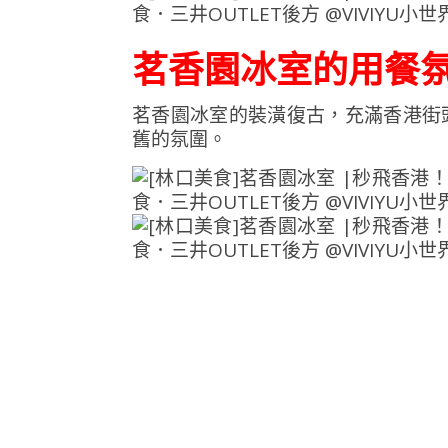
茗香園冰室的用餐
茗香園冰室的裝潢復古，充滿香港街
舊的氛圍。