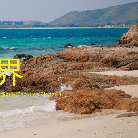
世界
oyuan Blogger)