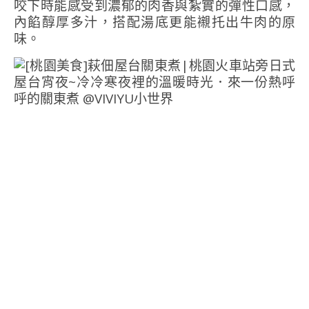
咬下時能感受到濃郁的肉香與紮實的彈性口感，
內餡醇厚多汁，搭配湯底更能襯托出牛肉的原
味。