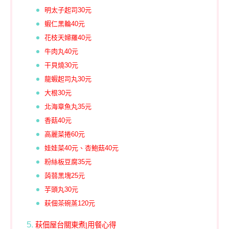
明太子起司30元
蝦仁黑輪40元
花枝天婦羅40元
牛肉丸40元
干貝燒30元
龍蝦起司丸30元
大根30元
北海章魚丸35元
香菇40元
高麗菜捲60元
娃娃菜40元、杏鮑菇40元
粉絲板豆腐35元
蒟蒻黑塊25元
芋頭丸30元
萩佃茶碗蒸120元
萩佃屋台關東煮|用餐心得