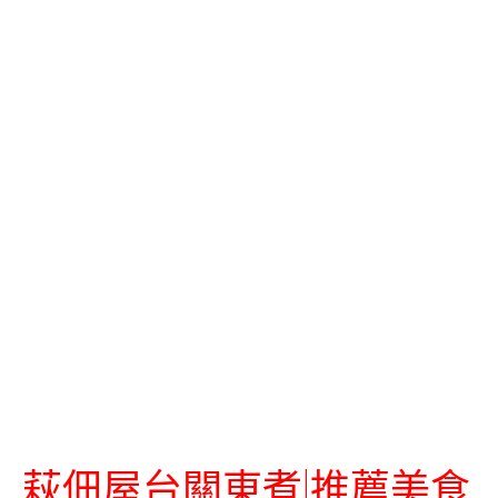
萩佃屋台關東煮|推薦美食