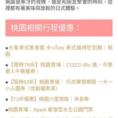
無論是寒冷的夜晚，還是和朋友聚會的時刻，這
裡都有著美味與放鬆的日式體驗。
桃園相關行程優惠：
●
大象泰式美食館 ช้างไทย 泰式燒烤吃到飽｜桃
園
●
【限時79折】桃園青埔｜COZZI Blu 逸・市集
單人午晚餐券｜
●
【限時63折】桃園青埔｜ 巧虎夢想樂園 一大一
小入園券（含劇場表演）
●
【72折優惠】桃園六星旅館｜休息券
●
桃園青埔｜Xpark 都會型水生公園門票