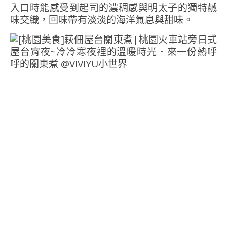
入口時能感受到起司的濃稠感與明太子的獨特鹹
味交織，回味帶有淡淡的海洋氣息與甜味。