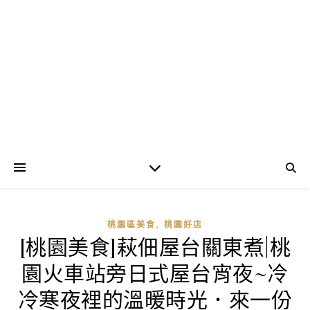
,
桃園區美食
桃園好店
[桃園美食]萩佃屋台關東煮|桃
園火車站旁日式屋台宵夜~冷
冷寒夜裡的溫暖時光．來一份