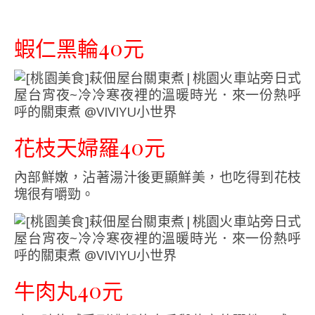
蝦仁黑輪40元
花枝天婦羅40元
內部鮮嫩，沾著湯汁後更顯鮮美，也吃得到花枝
塊很有嚼勁。
牛肉丸40元