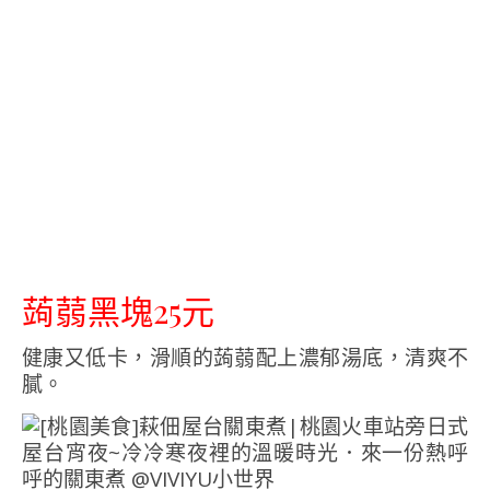
蒟蒻黑塊25元
健康又低卡，滑順的蒟蒻配上濃郁湯底，清爽不
膩。