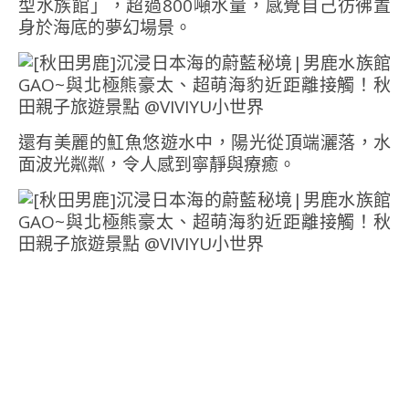
型水族館」，超過800噸水量，感覺自己彷彿置
身於海底的夢幻場景。
還有美麗的魟魚悠遊水中，陽光從頂端灑落，水
面波光粼粼，令人感到寧靜與療癒。