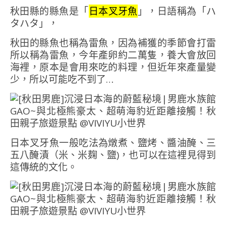
秋田縣的縣魚是「
日本叉牙魚
」，日語稱為「ハ
タハタ」，
秋田的縣魚也稱為雷魚，因為補獲的季節會打雷
所以稱為雷魚，今年產卵約二萬隻，養大會放回
海裡，原本是會用來吃的料理，但近年來產量變
少，所以可能吃不到了
…
日本叉牙魚一般吃法為燉煮、鹽烤、醬油醃、三
五八醃漬（米、米麹、鹽)，也可以在這裡見得到
這傳統的文化。