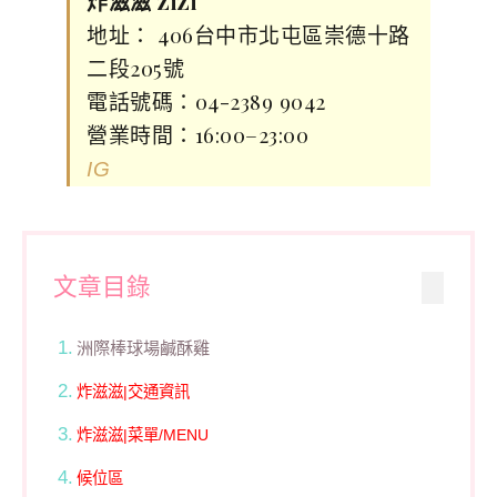
炸滋滋 ZiZi
地址： 406台中市北屯區崇德十路
二段205號
電話號碼：04-2389 9042
營業時間：16:00–23:00
IG
文章目錄
洲際棒球場鹹酥雞
炸滋滋|交通資訊
炸滋滋|菜單/MENU
候位區