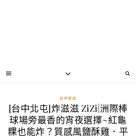
台中好店
[台中北屯]炸滋滋 ZiZi|洲際棒
球場旁最香的宵夜選擇~紅龜
粿也能炸？質感風鹽酥雞．平