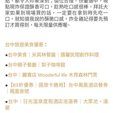
點，都令人印象深刻；價位合理，份量適中，現
點現炸保證酥香可口，趁熱吃口感很棒，拜託大
家如果到現場買的話，一定要在拿到時先吃一
口，就知道我說的酥脆口感，炸全雞記得要先預
訂才買得到，每天限量供應喔~
：
台中旅遊美食優惠
●
台中美食｜米其林餐盤｜膳馨民間創作料理
●
台中親子餐廳｜梨子咖啡館
●
台中｜麗寶店 Wooderful life 木育森林門票
●
【83折優惠｜國旅卡適用】台中鳳凰酒店餐券
｜鳳凰食號
●
台中｜日光溫泉度假酒店泡湯券｜大眾池・湯
屋