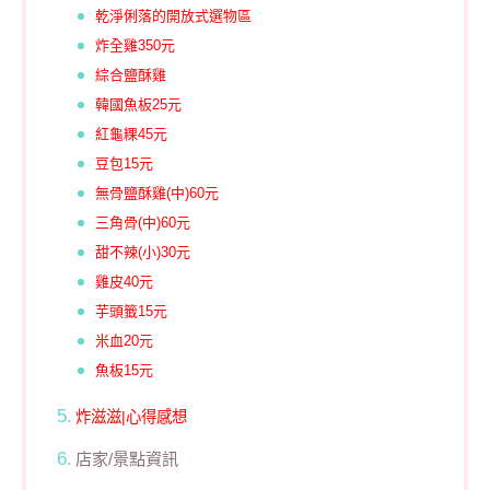
乾淨俐落的開放式選物區
炸全雞350元
綜合鹽酥雞
韓國魚板25元
紅龜粿45元
豆包15元
無骨鹽酥雞(中)60元
三角骨(中)60元
甜不辣(小)30元
雞皮40元
芋頭籤15元
米血20元
魚板15元
炸滋滋|心得感想
店家/景點資訊