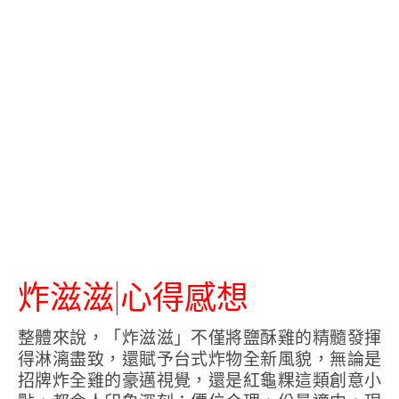
炸滋滋|心得感想
整體來說，「炸滋滋」不僅將鹽酥雞的精髓發揮
得淋漓盡致，還賦予台式炸物全新風貌，無論是
招牌炸全雞的豪邁視覺，還是紅龜粿這類創意小