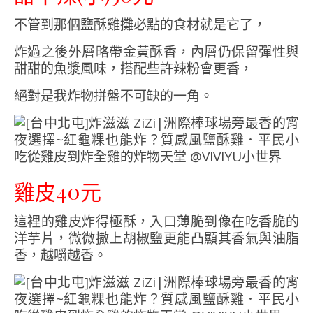
不管到那個鹽酥雞攤必點的食材就是它了，
炸過之後外層略帶金黃酥香，內層仍保留彈性與
甜甜的魚漿風味，搭配些許辣粉會更香，
絕對是我炸物拼盤不可缺的一角。
雞皮40元
這裡的雞皮炸得極酥，入口薄脆到像在吃香脆的
洋芋片，微微撒上胡椒鹽更能凸顯其香氣與油脂
香，越嚼越香。