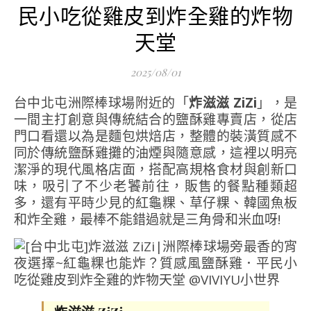
民小吃從雞皮到炸全雞的炸物
天堂
2025/08/01
台中北屯洲際棒球場附近的「
炸滋滋 ZiZi
」，是
一間主打創意與傳統結合的鹽酥雞專賣店，從店
門口看還以為是麵包烘焙店，整體的裝潢質感不
同於傳統鹽酥雞攤的油煙與隨意感，這裡以明亮
潔淨的現代風格店面，搭配高規格食材與創新口
味，吸引了不少老饕前往，販售的餐點種類超
多，還有平時少見的紅龜粿、草仔粿、韓國魚板
和炸全雞，最棒不能錯過就是三角骨和米血呀!