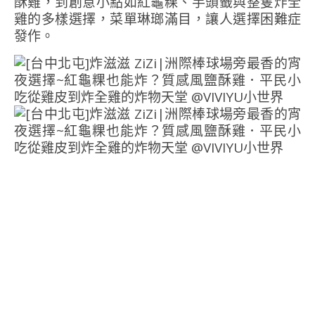
酥雞，到創意小點如紅龜粿、芋頭籤與整隻炸全
雞的多樣選擇，菜單琳瑯滿目，讓人選擇困難症
發作。