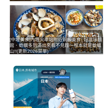
[中壢美食]內壢火車站附近銅板美食│好滋味麵
館．蛤蠣多到滿出來看不見麵～根本就是蛤蠣
山!!(更新2026菜單)