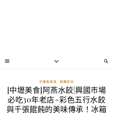
,
中壢區美食
桃園好店
[中壢美食]阿燕水餃|興國市場
必吃30年老店~彩色五行水餃
與千張餛飩的美味傳承！冰箱