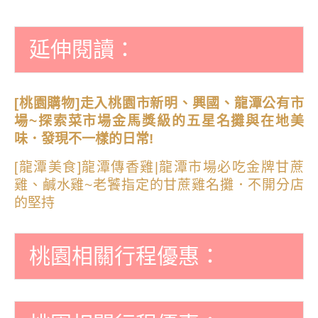
延伸閱讀：
[桃園購物]走入桃園市新明、興國、龍潭公有市
場~探索菜市場金馬獎級的五星名攤與在地美
味．發現不一樣的日常!
[龍潭美食]龍潭傳香雞|龍潭市場必吃金牌甘蔗
雞、鹹水雞~老饕指定的甘蔗雞名攤．不開分店
的堅持
桃園相關行程優惠：