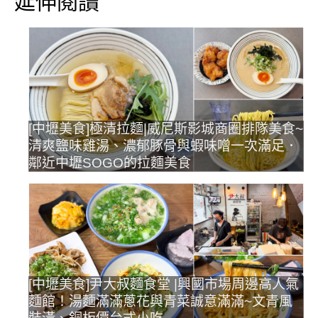
延伸閱讀
[中壢美食]極清拉麵|威尼斯影城商圈排隊美食~
清爽鹽味雞湯、濃郁豚骨與蝦味噌一次滿足．
鄰近中壢SOGO的拉麵美食
[中壢美食]尹大叔麵食堂 |興國市場周邊高人氣
麵館！湯麵滿滿蔥花與青菜誠意滿滿~文青風