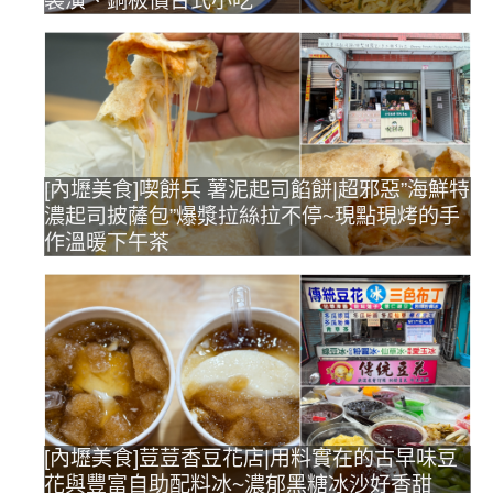
裝潢、銅板價台式小吃
[內壢美食]喫餅兵 薯泥起司餡餅|超邪惡”海鮮特
濃起司披薩包”爆漿拉絲拉不停~現點現烤的手
作溫暖下午茶
[內壢美食]荳荳香豆花店|用料實在的古早味豆
花與豐富自助配料冰~濃郁黑糖冰沙好香甜