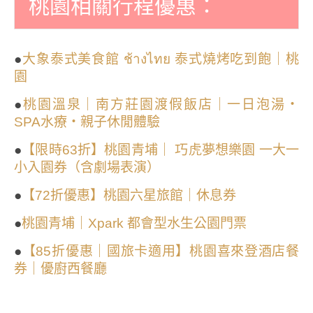
桃園相關行程優惠：
●
大象泰式美食館 ช้างไทย 泰式燒烤吃到飽｜桃
園
●
桃園溫泉｜南方莊園渡假飯店｜一日泡湯・
SPA水療・親子休閒體驗
●
【限時63折】桃園青埔｜ 巧虎夢想樂園 一大一
小入園券（含劇場表演）
●
【72折優惠】桃園六星旅館｜休息券
●
桃園青埔｜Xpark 都會型水生公園門票
●
【85折優惠｜國旅卡適用】桃園喜來登酒店餐
券｜優廚西餐廳