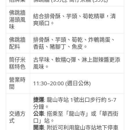
佛跳牆
結合排骨酥、芋頭、筍乾精華，清
湯頭風
爽順口。
味
佛跳牆
排骨酥、芋頭、筍乾、炸鵪鶉蛋、
配料
香菇、豬腳丁、魚皮。
筒仔米
古早味、軟糯Q彈、淋上甜辣醬更添
糕特色
風味。
營業時
11:30–20:00 (週日公休)
間
捷運
: 龍山寺站 1號出口步行約 5-7
分鐘。
交通方
公車
: 搭乘至「龍山寺」或「華西街
式
口」站。
開車
: 附近可利用龍山寺站地下停車