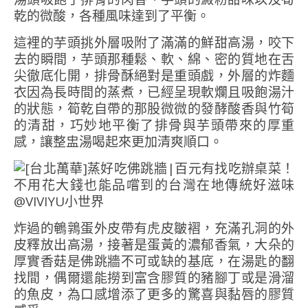
乾的微酸，各種風味達到了平衡。
這裡的芋頭挑外層吸附了滿滿的鮮甜高湯，咬下
去的瞬間，芋頭那種鬆、軟、綿、密的質地在舌
尖徹底化開，排骨酥絕對是重頭戲，外層的炸麵
衣因為長時間的蒸煮，已經呈現軟爛且吸飽湯汁
的狀態，筍乾自帶的那股微微的發酵酸香與竹筍
的清甜，巧妙地平衡了排骨與芋頭帶來的厚重
感，讓整盅湯喝起來更加清爽順口。
炸過的鵪鶉蛋外皮帶有虎皮皺褶，充滿孔洞的外
皮釋放出高湯，接著是蛋黃的濃郁香氣，大朵的
厚實香菇是佛跳牆不可或缺的基底，在湯匙的翻
找間，偶爾還能撈到富含膠質的豬腳丁或是滑溜
的魚皮，為口感增添了更多的驚喜與黏唇的膠質