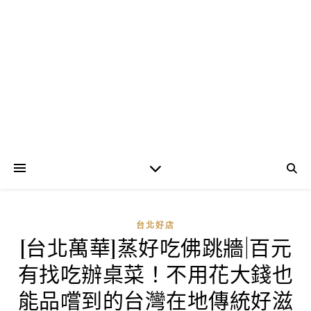
台北好店
[台北萬華]蒸好吃佛跳牆|百元
有找吃辦桌菜！不用花大錢也
能品嚐到的台灣在地傳統好滋