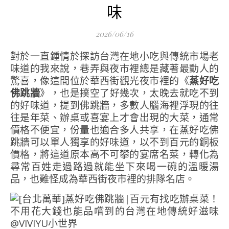
味
2026/06/16
對於一直鍾情於探訪台灣在地小吃與傳統市場老
味道的我來說，巷弄與夜市裡總是藏著最動人的
驚喜，像這間位於華西街觀光夜市裡的《
蒸好吃
佛跳牆
》，也是撲空了好幾次，太晚去就吃不到
的好味道，提到佛跳牆，多數人腦海裡浮現的往
往是年菜、辦桌或喜宴上才會出現的大菜，通常
價格不便宜，份量也適合多人共享，在蒸好吃佛
跳牆可以單人獨享的好味道，以不到百元的銅板
價格，將這道原本高不可攀的宴席名菜，轉化為
尋常百姓走過路過就能坐下來喝一碗的溫暖湯
品，也難怪成為華西街夜市裡的排隊名店。