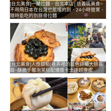
[台北美食]一蘭拉麵．台北本店│信義區美食~
不用飛日本在台灣也能嚐的到．24小時營業．
隨時能吃的到豚骨拉麵
[台北美食]人性甜點|巷弄裡的藍色貨櫃大排長
龍~酥脆千層泡芙搭配爆漿卡士達超療癒