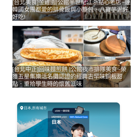
[台北美食]金雞園|公館半世紀江浙點心老店~連
韓國女團都愛的排骨飯與小籠包．八寶芋泥好
好吃!
[台北中正]回味麵煎餅 |公館夜市排隊美食~榮
獲五星集樂活名攤認證的經典古早味銅板甜
點．重拾學生時的懷舊滋味