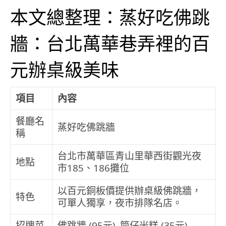
本文總整理：蒸好吃佛跳
牆：台北萬華巷弄裡的百
元辦桌級美味
項目
內容
餐廳名
蒸好吃佛跳牆
稱
台北市萬華區青山里華西街觀光夜
地點
市185、186攤位
以百元銅板價提供辦桌級佛跳牆，
特色
可單人獨享，夜市排隊名店。
招牌菜
佛跳牆 (95元), 筒仔米糕 (35元)