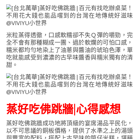
米粒蒸得透徹，口感軟糯卻不失Ｑ彈的嚼勁，完
全不會有那種糊成一團、過於軟爛的可怕口感，
糯米都均勻地染上了油蔥與醬油的琥珀色澤，單
吃就能感受到濃濃的古早味醬香與糯米獨有的清
甜。
蒸好吃佛跳牆|心得感想
蒸好吃佛跳牆成功地將頂級的宴席湯品平民化，
以不可思議的銅板價格，提供了水準之上的湯頭
與豐富的配料，搭配上古早味的筒仔米糕，堪稱