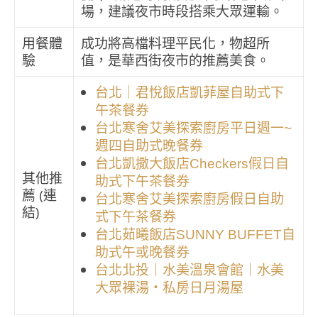
場，建議夜市時段搭乘大眾運輸。
用餐體
成功將高檔料理平民化，物超所
驗
值，是華西街夜市的推薦美食。
台北｜君悅飯店凱菲屋自助式下
午茶餐券
台北寒舍艾美探索廚房平日週一~
週四自助式晚餐券
台北凱撒大飯店Checkers假日自
其他推
助式下午茶餐券
薦 (連
台北寒舍艾美探索廚房假日自助
結)
式下午茶餐券
台北茹曦飯店SUNNY BUFFET自
助式午或晚餐券
台北北投｜水美溫泉會館｜水美
大眾裸湯・私房日月湯屋