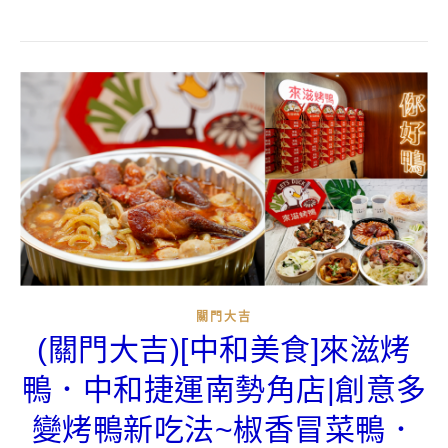
關門大吉
(關門大吉)[中和美食]來滋烤
鴨．中和捷運南勢角店|創意多
變烤鴨新吃法~椒香冒菜鴨．