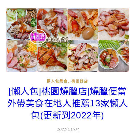
,
懶人包集合
桃園好店
[懶人包]桃園燒臘店|燒臘便當
外帶美食在地人推薦13家懶人
包(更新到2022年)
2022/05/04