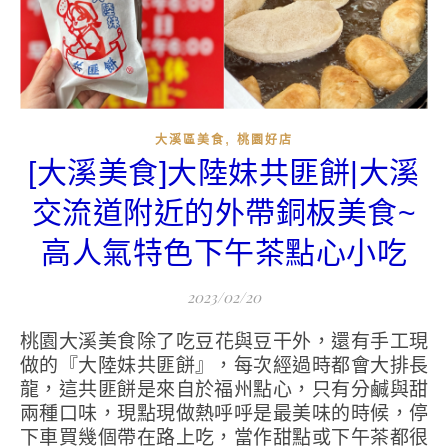
,
大溪區美食
桃園好店
[大溪美食]大陸妹共匪餅|大溪
交流道附近的外帶銅板美食~
高人氣特色下午茶點心小吃
2023/02/20
桃園大溪美食除了吃豆花與豆干外，還有手工現
做的『大陸妹共匪餅』，每次經過時都會大排長
龍，這共匪餅是來自於福州點心，只有分鹹與甜
兩種口味，現點現做熱呼呼是最美味的時候，停
下車買幾個帶在路上吃，當作甜點或下午茶都很