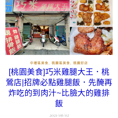
,
,
中壢區美食
桃園區美食
桃園好店
[桃園美食]巧米雞腿大王．桃
鶯店|招牌必點雞腿飯．先醃再
炸吃的到肉汁~比臉大的雞排
飯
2021/06/02