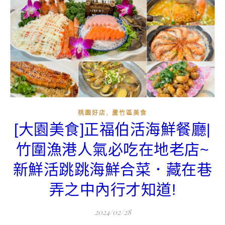
,
桃園好店
蘆竹區美食
[大園美食]正福伯活海鮮餐廳|
竹圍漁港人氣必吃在地老店~
新鮮活跳跳海鮮合菜．藏在巷
弄之中內行才知道!
2024/02/28