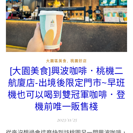
,
大園區美食
桃園好店
[大園美食]興波咖啡．桃機二
航廈店-出境後限定門市~早班
機也可以喝到雙冠軍咖啡．登
機前唯一販售棧
2023/11/25
從來沒想過會這麼快到訪桃園另一間興波咖啡，