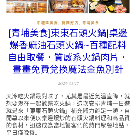
,
,
中壢區美食
桃園好店
青埔美食
[青埔美食]東東石頭火鍋|桌邊
爆香麻油石頭火鍋~百種配料
自由取餐．質感系火鍋肉片．
畫畫免費兌換魔法金魚別針
2025/01/17
天冷吃火鍋最對味了，尤其是最近氣溫直降，就
想要聚在一起歡樂吃火鍋，這次安排青埔一日遊
就是來「東東石頭火鍋」補充體力飽足一頓，自
開幕以來便以桌邊爆炒的石頭火鍋料理和高品質
的食材，迅速成為當地饕客們的熱門聚餐地點，
平日僅晚餐...