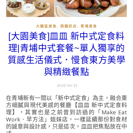
,
,
大園區美食
桃園好店
青埔美食
[大園美食]皿皿 新中式定食料
理|青埔中式套餐~單人獨享的
質感生活儀式．慢食東方美學
與精緻餐點
2025/10/25
在青埔新有一間以「新中式定食」為主，融合東
方細膩與現代美感的餐廳【皿皿 新中式定食料
理】，其實也是之前曾到訪過的「Make Eat
Work．早方法」姐妹店，一樣延續那份對食材
的誠意與設計感，只是這次，皿皿把焦點放在中