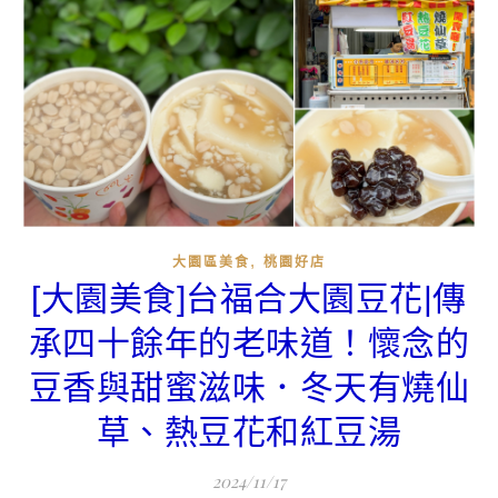
,
大園區美食
桃園好店
[大園美食]台福合大園豆花|傳
承四十餘年的老味道！懷念的
豆香與甜蜜滋味．冬天有燒仙
草、熱豆花和紅豆湯
2024/11/17