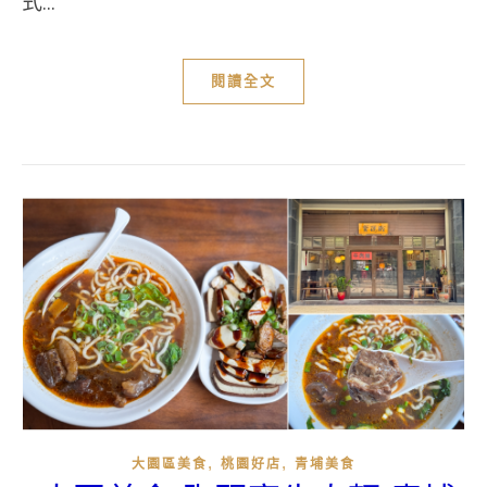
式...
閱讀全文
,
,
大園區美食
桃園好店
青埔美食