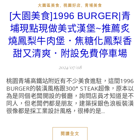
,
,
大園區美食
桃園好店
青埔美食
[大園美食]1996 BURGER|青
埔現點現做美式漢堡~推薦炙
燒鳳梨牛肉堡．焦糖化鳳梨香
甜又清爽．附設免費停車場
2024/07/08
桃園青埔高鐵站附近有不少美食進駐，這間1996
BURGER的裝潢風格跟300° STEAK超像，原本以
為是同個老闆開設的餐廳，詢問店員才知道是不
同人，但老闆們都是朋友，建築採銀色浪板裝潢
很像都是採工業設計風格，很棒的是...
閱讀全文