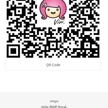
QR-Code
viviyu
Ashe 由
WP Royal
.