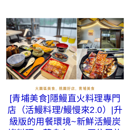
,
,
大園區美食
桃園好店
青埔美食
[青埔美食]隱鰻直火料理專門
店（活鰻料理/鰻慢來2.0）|升
級版的用餐環境~新鮮活鰻炭