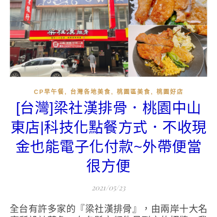
,
,
,
CP早午餐
台灣各地美食
桃園區美食
桃園好店
[台灣]梁社漢排骨．桃園中山
東店|科技化點餐方式．不收現
金也能電子化付款~外帶便當
很方便
2021/05/23
全台有許多家的『梁社漢排骨』，由兩岸十大名