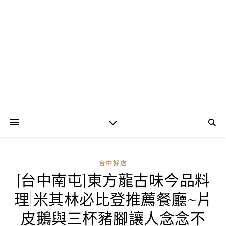
台中好店
[台中南屯]東方龍古味今品料
理|米其林必比登推薦餐廳~片
皮鵝與三杯豬腳讓人念念不