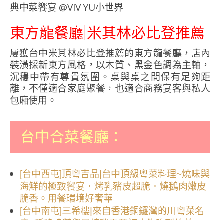
東方龍餐廳|米其林必比登推薦
屢獲台中米其林必比登推薦的東方龍餐廳，店內
裝潢採新東方風格，以木質、黑金色調為主軸，
沉穩中帶有尊貴氛圍。桌與桌之間保有足夠距
離，不僅適合家庭聚餐，也適合商務宴客與私人
包廂使用。
台中合菜餐廳：
[台中西屯]頂粵吉品|台中頂級粵菜料理~燒味與
海鮮的極致饗宴．烤乳豬皮超脆．燒鵝肉嫩皮
脆香。用餐環境好奢華
[台中南屯]三希樓|來自香港銅鑼灣的川粵菜名