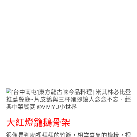
大紅燈籠鵝骨架
很像是到廟裡拜拜的竹籃，相當喜氣的模樣，裡