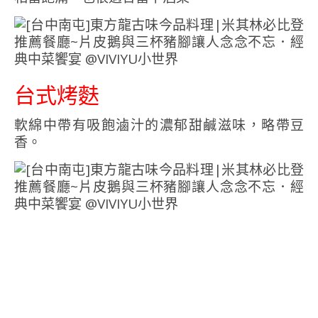
台式烤麩
軟綿中帶有吸飽滷汁的濃郁甜鹹滋味，略帶豆
香。