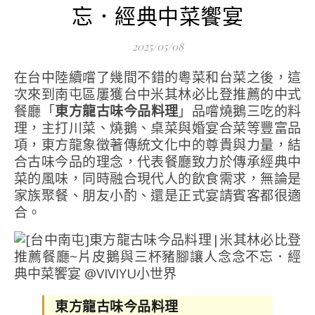
忘．經典中菜饗宴
2025/05/08
在台中陸續嚐了幾間不錯的粵菜和台菜之後，這
次來到南屯區屢獲台中米其林必比登推薦的中式
餐廳「
東方龍古味今品料理
」品嚐燒鵝三吃的料
理，主打川菜、燒鵝、桌菜與婚宴合菜等豐富品
項，東方龍象徵著傳統文化中的尊貴與力量，結
合古味今品的理念，代表餐廳致力於傳承經典中
菜的風味，同時融合現代人的飲食需求，無論是
家族聚餐、朋友小酌、還是正式宴請賓客都很適
合。
東方龍古味今品料理