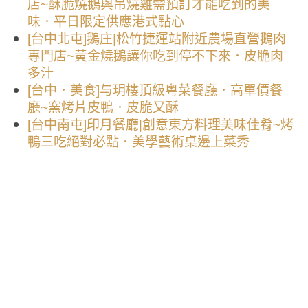
店~酥脆燒鵝與吊燒雞需預訂才能吃到的美
味．平日限定供應港式點心
[台中北屯]鵝庄|松竹捷運站附近農場直營鵝肉
專門店~黃金燒鵝讓你吃到停不下來．皮脆肉
多汁
[台中．美食]与玥樓頂級粵菜餐廳．高單價餐
廳~窯烤片皮鴨．皮脆又酥
[台中南屯]印月餐廳|創意東方料理美味佳肴~烤
鴨三吃絕對必點．美學藝術桌邊上菜秀