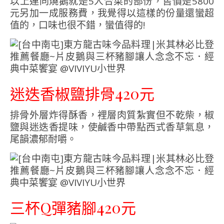
以上連同燒鵝就是5人合菜的部份，售價是5800
元另加一成服務費，我覺得以這樣的份量還蠻超
值的，口味也很不錯，蠻值得的!
迷迭香椒鹽排骨420元
排骨外層炸得酥香，裡層肉質紮實但不乾柴，椒
鹽與迷迭香提味，使鹹香中帶點西式香草氣息，
尾韻濃郁耐嚼。
三杯Q彈豬腳420元