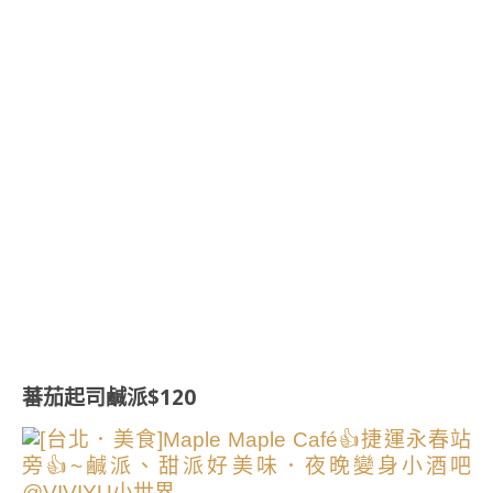
蕃茄起司鹹派$120