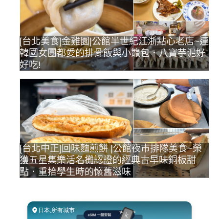
[台北美食]金雞園|公館半世紀江浙點心老店~連
韓國女團都愛的排骨飯與小籠包．八寶芋泥好
好吃!
[台北中正]回味麵煎餅 |公館夜市排隊美食~榮
獲五星集樂活名攤認證的經典古早味銅板甜
點．重拾學生時的懷舊滋味