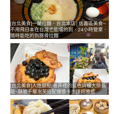
[台北美食]一蘭拉麵．台北本店│信義區美食~
不用飛日本在台灣也能嚐的到．24小時營業．
隨時能吃的到豚骨拉麵
[台北美食]人性甜點|巷弄裡的藍色貨櫃大排長
龍~酥脆千層泡芙搭配爆漿卡士達超療癒