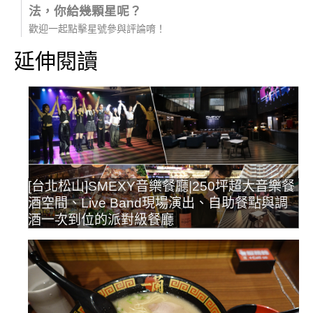
法，你給幾顆星呢？
歡迎一起點擊星號參與評論唷！
延伸閱讀
[台北松山]SMEXY音樂餐廳|250坪超大音樂餐
酒空間、Live Band現場演出、自助餐點與調
酒一次到位的派對級餐廳