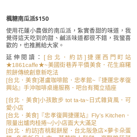
楓糖南瓜派$150
使用花蓮小農做的南瓜派，紮實香甜的味道，我
覺得這天吃到的甜、鹹派味道都很不錯，我蠻喜
歡的，也推薦給大家。
延伸閱讀：
[台北．約訪]捷運西門町站
★1861caffe★~美國街巷弄平價美食．花生麻糬
煎餅傳統創意新吃法
[台北．美食]湛盧咖啡館．忠孝館~『捷運忠孝復
興站』手沖咖啡桌邊服務．吧台有獨立插座
[台北．美食]小孩散步 tot ta-ta~日式雜貨風．可
愛小店
[台北．美食]『忠孝復興捷運站』Fly’s Kitchen．
限量出爐肉桂捲~小小店面大大滿足
[台北．約訪]杏桃鬆餅屋．台北阪急店×夢卡朵蛋