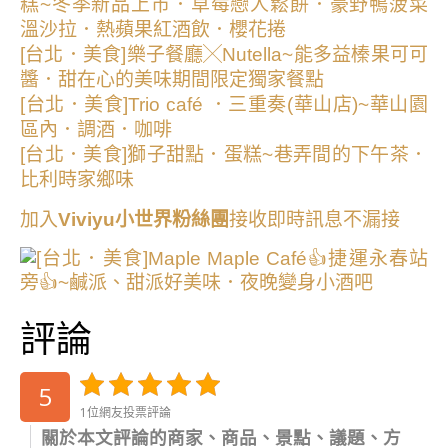
糕~冬季新品上市．草莓戀人鬆餅．豪野鴨菠菜
溫沙拉．熱蘋果紅酒飲．櫻花捲
[台北．美食]樂子餐廳╳Nutella~能多益榛果可可
醬．甜在心的美味期間限定獨家餐點
[台北．美食]Trio café ．三重奏(華山店)~華山園
區內．調酒．咖啡
[台北．美食]獅子甜點．蛋糕~巷弄間的下午茶．
比利時家鄉味
加入
Viviyu小世界粉絲團
接收即時訊息不漏接
評論
5
1位網友投票評論
關於本文評論的商家、商品、景點、議題、方