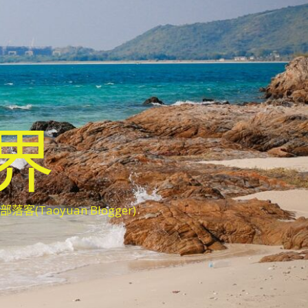
世界
oyuan Blogger)