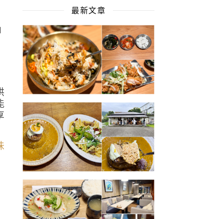
最新文章
出
烘
能
享