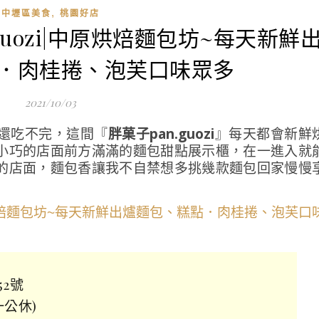
,
中壢區美食
桃園好店
guozi|中原烘焙麵包坊~每天新鮮
．肉桂捲、泡芙口味眾多
2021/10/03
還吃不完，這間『
胖菓子pan.guozi
』每天都會新鮮
小巧的店面前方滿滿的麵包甜點展示櫃，在一進入就
的店面，麵包香讓我不自禁想多挑幾款麵包回家慢慢
2號
一公休)