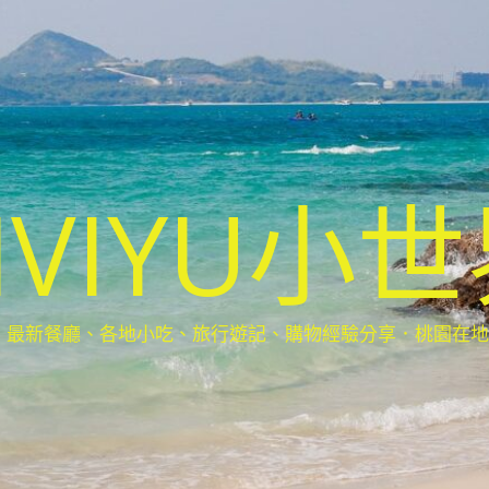
IVIYU小
新餐廳、各地小吃、旅行遊記、購物經驗分享．桃園在地部落客(Ta