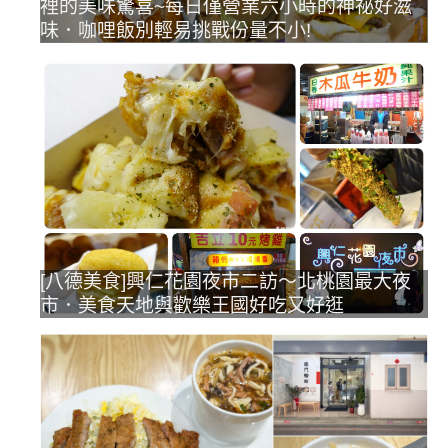
裡的美味驚喜~每日僅營業六小時的神祕好滋
味．咖哩飯別輕易挑戰份量不小!
[八德美食]興仁花園夜市二訪～北桃園最大夜
市．美食天地與歡樂王國好吃又好逛