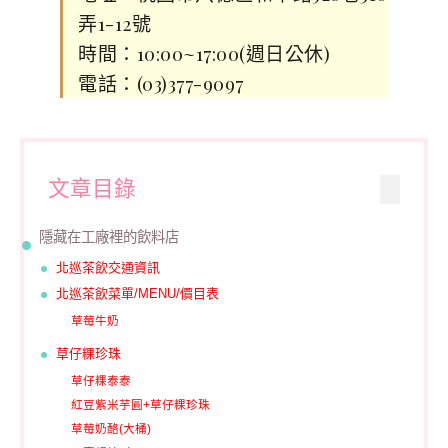
弄1-12號
時間：10:00~17:00(週日公休)
電話：(03)377-9097
文章目錄
隱藏在工廠裡的飲料店
北巡茶飲交通資訊
北巡茶飲菜單/MENU/價目表
草莓牛奶
草仔粿珍珠
草仔粿泰泰
紅豆紫米芋圓+草仔粿珍珠
草莓奶酪(大桶)