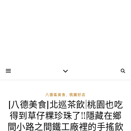
,
八德區美食
桃園好店
[八德美食]北巡茶飲|桃園也吃
得到草仔粿珍珠了!!隱藏在鄉
間小路之間鐵工廠裡的手搖飲