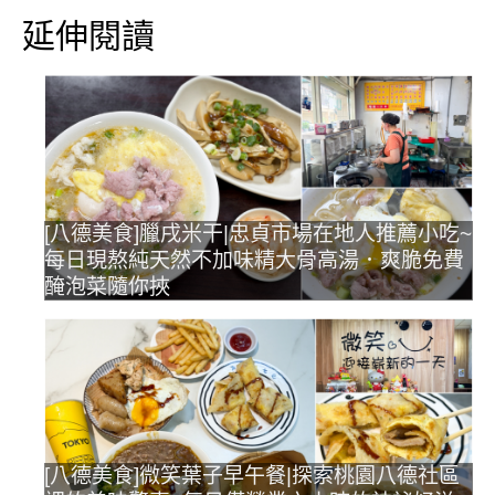
延伸閱讀
[八德美食]臘戌米干|忠貞市場在地人推薦小吃~
每日現熬純天然不加味精大骨高湯．爽脆免費
醃泡菜隨你挾
[八德美食]微笑葉子早午餐|探索桃園八德社區