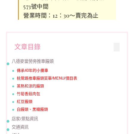
573號中間
營業時間：12：30～賣完為止
文章目錄
八德麥當勞旁推車饅頭
傳承40年的小攤車
桃鶯路推車饅頭菜單/MENU/價目表
蒸熱和涼的饅頭
竹筍香菇肉包
紅豆饅頭
白饅頭、黑糖饅頭
店家/景點資訊
交通資訊