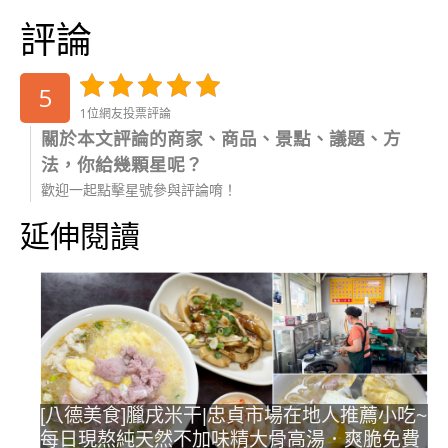
評論
5
1位網友投票評論
關於本文評論的商家、商品、景點、議題、方
法，你給幾顆星呢？
歡迎一起點擊星號參與評論唷！
延伸閱讀
[八德美食]臘戌米干|忠貞市場在地人推薦小吃~
每日現熬純天然不加味精大骨高湯．爽脆免費