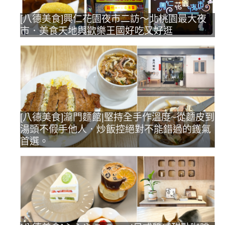
[八德美食]興仁花園夜市二訪～北桃園最大夜
市．美食天地與歡樂王國好吃又好逛
[八德美食]瀧門麵館|堅持全手作溫度~從麵皮到
湯頭不假手他人．炒飯控絕對不能錯過的鑊氣
首選。