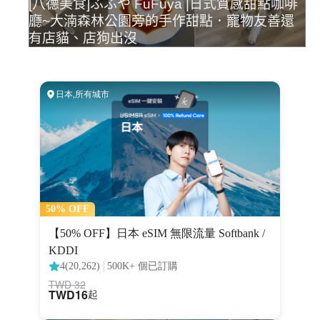
[八德美食]ふふや FuFuya |日式質感甜點咖啡
廳~大湳森林公園旁的手作甜點．寵物友善還
有店貓、店狗出沒