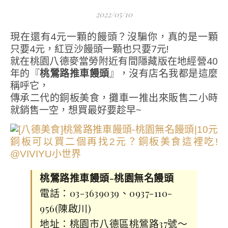
2022/05/10
現在還有4元一顆的饅頭？沒騙你，真的是一顆
只要4元，紅豆沙饅頭一顆也只要7元!
就在桃園八德麥當勞附近有間隱藏版在地經營40
年的『
桃鶯路推車饅頭
』，沒有店名我都是這麼
稱呼它，
傳承二代的銅板美食，攤車一推出來販售二小時
就銷售一空，想買最好要趁早~
桃鶯路推車饅頭-桃園無名饅頭
電話：03-3639039、0937-110-
956(陳啟川)
地址：桃園市八德區桃鶯路37號～