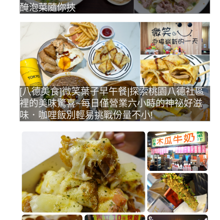
醃泡菜隨你挾
[八德美食]微笑葉子早午餐|探索桃園八德社區
裡的美味驚喜~每日僅營業六小時的神祕好滋
味．咖哩飯別輕易挑戰份量不小!