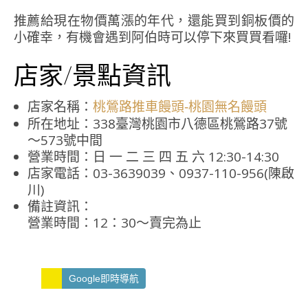
推薦給現在物價萬漲的年代，還能買到銅板價的
小確幸，有機會遇到阿伯時可以停下來買買看囉!
店家/景點資訊
店家名稱：
桃鶯路推車饅頭-桃園無名饅頭
所在地址：338臺灣桃園市八德區桃鶯路37號
～573號中間
營業時間：日 一 二 三 四 五 六 12:30-14:30
店家電話：03-3639039、0937-110-956(陳啟
川)
備註資訊：
營業時間：12：30～賣完為止
Google即時導航