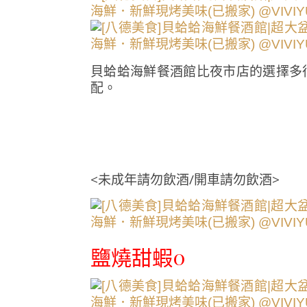
貝蛤蛤海鮮餐酒館比夜市店的選擇多
配。
<未成年請勿飲酒/開車請勿飲酒>
鹽燒甜蝦0