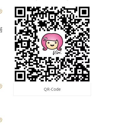
搭
QR-Code