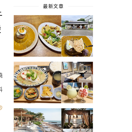
最新文章
斤
搬
燒
料