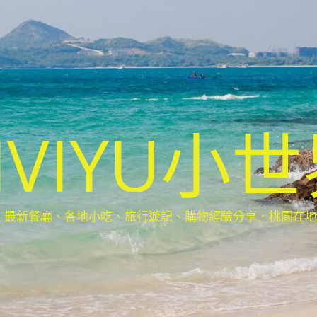
IVIYU小
新餐廳、各地小吃、旅行遊記、購物經驗分享．桃園在地部落客(Ta