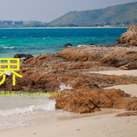
世界
oyuan Blogger)