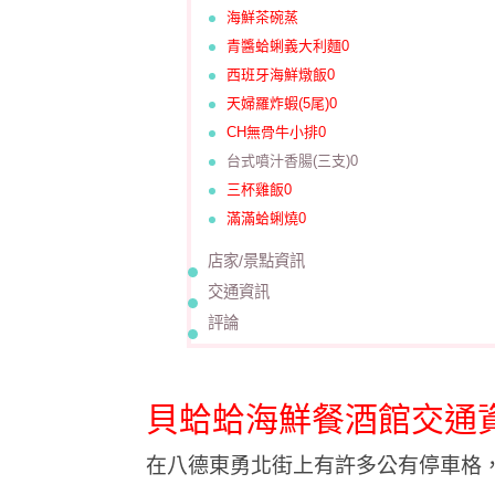
海鮮茶碗蒸
青醬蛤蜊義大利麵0
西班牙海鮮燉飯0
天婦羅炸蝦(5尾)0
CH無骨牛小排0
台式噴汁香腸(三支)0
三杯雞飯0
滿滿蛤蜊燒0
店家/景點資訊
交通資訊
評論
貝蛤蛤海鮮餐酒館交通
在八德東勇北街上有許多公有停車格