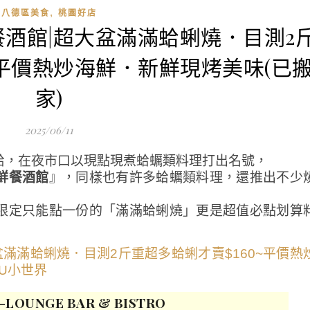
,
八德區美食
桃園好店
餐酒館|超大盆滿滿蛤蜊燒．目測2
~平價熱炒海鮮．新鮮現烤美味(已
家)
2025/06/11
蛤，在夜市口以現點現煮蛤蠣類料理打出名號，
鮮餐酒館
』，同樣也有許多蛤蠣類料理，還推出不少
限定只能點一份的「滿滿蛤蜊燒」更是超值必點划算
OUNGE BAR & BISTRO