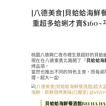
[八德美食]貝蛤蛤海鮮
重超多蛤蜊才賣$160
桃園八德興仁夜市裡生意超好的貝蛤
現在在八德東勇北路開了『
貝蛤蛤海
烤品項，
當然也推出不同的特色主食，而每桌
理，超大一盆!
貝蛤蛤海鮮餐酒館BEI HA HA-L