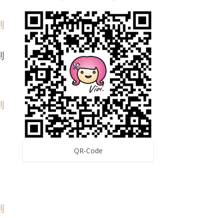
到
QR-Code