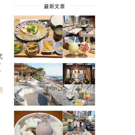
最新文章
承
式
，
，