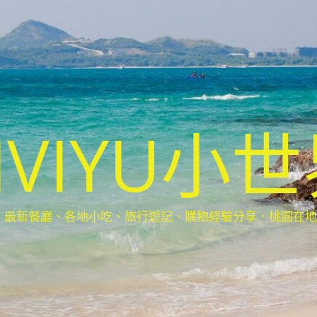
IVIYU小
新餐廳、各地小吃、旅行遊記、購物經驗分享．桃園在地部落客(Ta