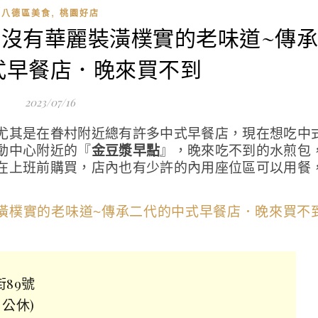
,
八德區美食
桃園好店
點-沒有華麗裝潢樸實的老味道~傳
式早餐店．晚來買不到
2023/07/16
尤其是在眷村附近總有許多中式早餐店，現在想吃中
動中心附近的『
金豆漿早點
』，晚來吃不到的水煎包
在上班前購買，店內也有少許的內用座位區可以用餐
街89號
日公休)