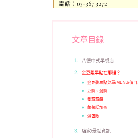
電話：03-367 3272
文章目錄
八德中式早餐店
金豆漿早點在那裡？
金豆漿早點菜單/MENU/價目
豆漿、混漿
雙蛋蛋餅
蘿蔔糕加蛋
蛋包飯
店家/景點資訊