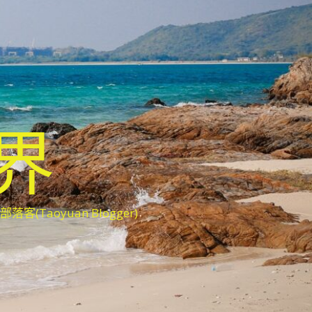
世界
oyuan Blogger)