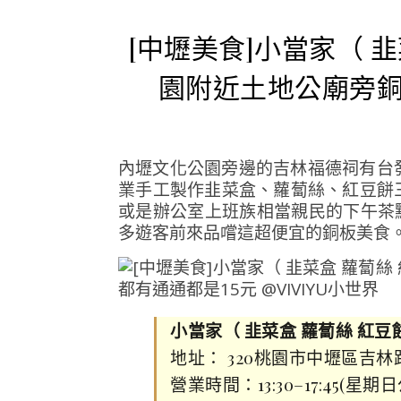
[中壢美食]小當家（ 
園附近土地公廟旁銅
內壢文化公園旁邊的吉林福德祠有台
業手工製作韭菜盒、蘿蔔絲、紅豆餅
或是辦公室上班族相當親民的下午茶
多遊客前來品嚐這超便宜的銅板美食
小當家（ 韭菜盒 蘿蔔絲 紅豆
地址： 320桃園市中壢區吉
營業時間：13:30–17:45(星期