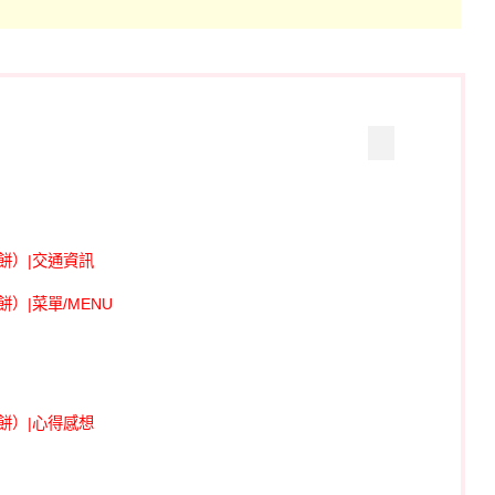
餅）|交通資訊
）|菜單/MENU
餅）|心得感想