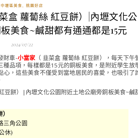
,
中壢區美食
桃園好店
韭菜盒 蘿蔔絲 紅豆餅）|內壢文化公
板美食~鹹甜都有通通都是15元
2024/07/22
發財車-
小當家
（ 韭菜盒 蘿蔔絲 紅豆餅），每天下午
三種品項，每樣都是15元的銅板美食，是附近學生放
點心，這些美食不僅受到當地居民的喜愛，也吸引了
。
餅）
林路三角公園
日公休)