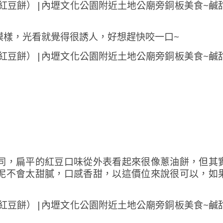
模樣，光看就覺得很誘人，好想趕快咬一口~
同，扁平的紅豆口味從外表看起來很像蔥油餅，但其
泥不會太甜膩，口感香甜，以這價位來說很可以，如