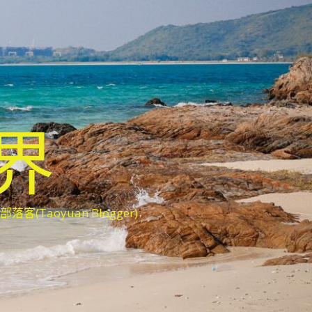
世界
oyuan Blogger)