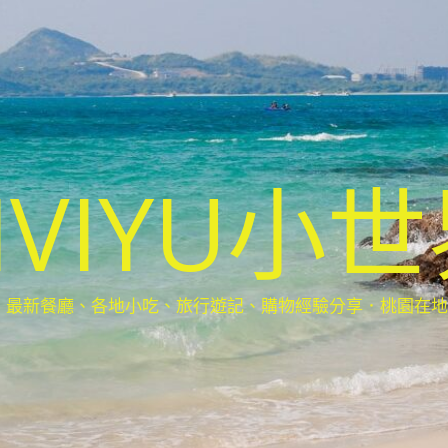
IVIYU小
新餐廳、各地小吃、旅行遊記、購物經驗分享．桃園在地部落客(Ta