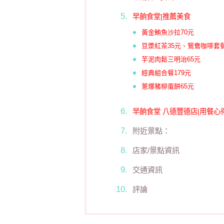
早餉食堂|推薦美食
黃金鮪魚沙拉70元
豆漿紅茶35元、鴛鴦咖啡套餐
芋泥肉鬆三明治65元
經典組合餐179元
蔥爆豬柳蛋餅65元
早餉食堂 八德豐德店|用餐心
附近景點：
店家/景點資訊
交通資訊
評論