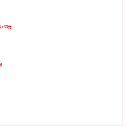
+30元
得