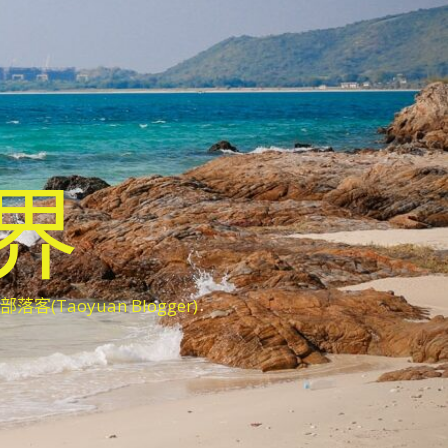
世界
oyuan Blogger)