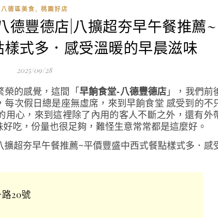
,
八德區美食
桃園好店
．八德豐德店|八擴超夯早午餐推薦~
點樣式多．感受溫暖的早晨滋味
2025/09/28
繁榮的感覺，這間「
早餉食堂-八德豐德店
」，我們前
，每次假日總是座無虛席，來到早餉食堂 感受到的不
的用心，來到這裡除了內用的客人不斷之外，還有外
味好吃，份量也很足夠，難怪生意常常都是這麼好。
路20號