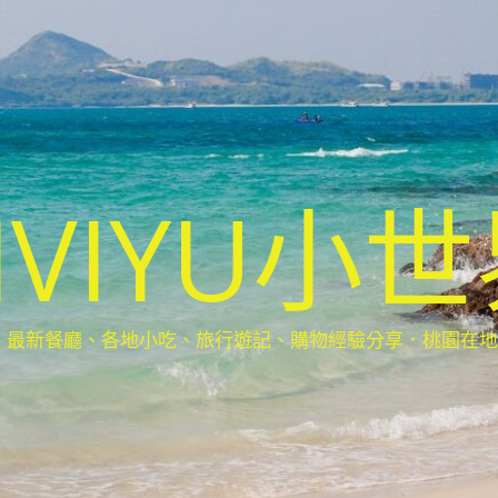
IVIYU小
新餐廳、各地小吃、旅行遊記、購物經驗分享．桃園在地部落客(Ta