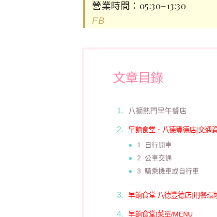
營業時間：05:30–13:30
FB
文章目錄
八擴熱門早午餐店
早餉食堂．八德豐德店|交通
1. 自行開車
2. 公車交通
3. 騎乘機車或自行車
早餉食堂 八德豐德店|用餐環
早餉食堂|菜單/MENU