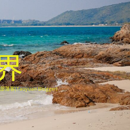
世界
oyuan Blogger)