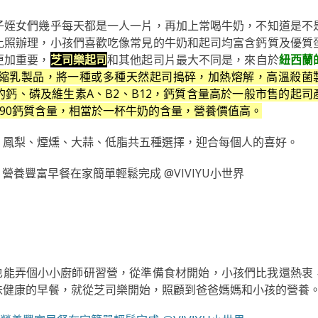
子姪女們幾乎每天都是一人一片，再加上常喝牛奶，不知道是不
比照辦理，小孩們喜歡吃像常見的牛奶和起司均富含鈣質及優質
更加重要，
芝司樂起司
和其他起司片最大不同是，來
自於
紐西蘭
縮乳製品，將一種或多種天然起司搗碎，加熱熔解，高溫殺菌
鈣、磷及維生素A、B2、B12，鈣質含量高於一般市售的起司
290鈣質含量，相當於一杯牛奶的含量，營養價值高。
、鳳梨、煙燻、大蒜、低脂共五種選擇，迎合每個人的喜好。
在家也能弄個小小廚師研習營，從準備食材開始，小孩們比我還熱衷
味健康的早餐，就從芝司樂開始，照顧到爸爸媽媽和小孩的營養