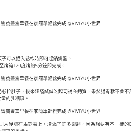
筷子可以插入鬆軟時即可起鍋排盤。
烤箱120度烤約5分鐘即完成。
奶必拉肚子，後來建議試試吃起司補充鈣質，果然腸胃就不會不
大量的乳糖囉。
司片後舖在馬鈴薯上，增添了許多樂趣，因為想要有不一樣的