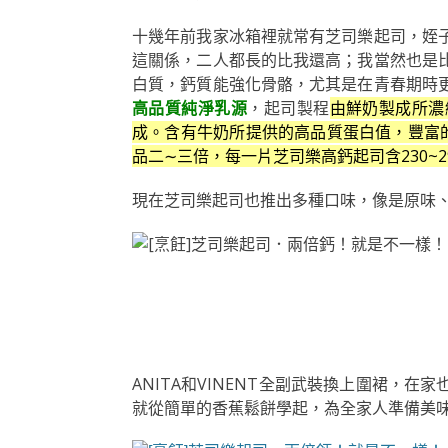
十幾年前我家冰箱裡就常有芝司樂起司，姪
這關係，二人都長的比我還高；我當然也是
白質，鈣質能強化骨骼，尤其是在青春期時
高品質純淨乳源
，起司製程
由鮮奶製成所濃
成。含有牛奶所提供的高品質蛋白值，豐富的
品二∼三倍，每一片芝司樂高鈣起司含230~
現在芝司樂起司也推出多種口味，像是原味
ANITA和VINENT全副武裝換上圍裙，
就從簡單的香蕉鬆餅學起，為全家人準備美