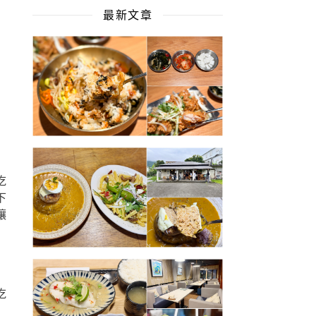
最新文章
餐
吃
下
讓
吃