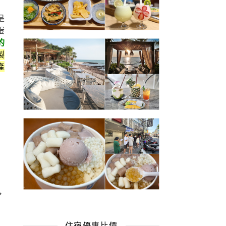
是
蛋
的
製
產
，
。
住宿優惠比價