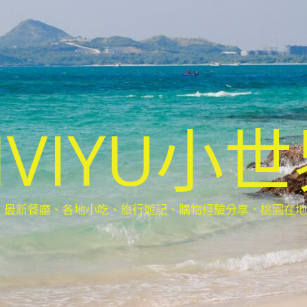
IVIYU小
新餐廳、各地小吃、旅行遊記、購物經驗分享．桃園在地部落客(Ta