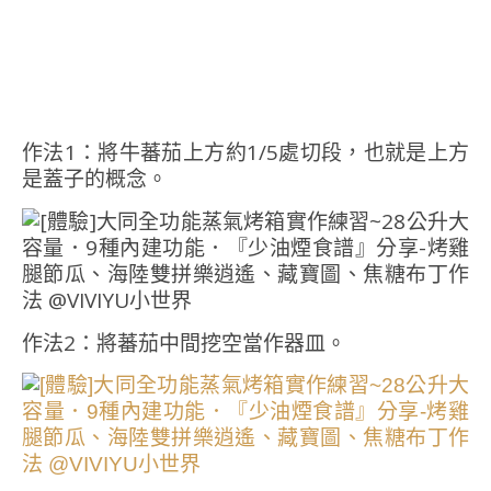
作法1：將牛蕃茄上方約1/5處切段，也就是上方
是蓋子的概念。
作法2：將蕃茄中間挖空當作器皿。