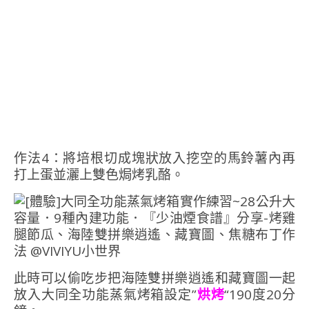
作法4：將培根切成塊狀放入挖空的馬鈴薯內再
打上蛋並灑上雙色焗烤乳酪。
此時可以偷吃步把海陸雙拼樂逍遙和藏寶圖一起
放入大同全功能蒸氣烤箱設定”
烘烤
“190度20分