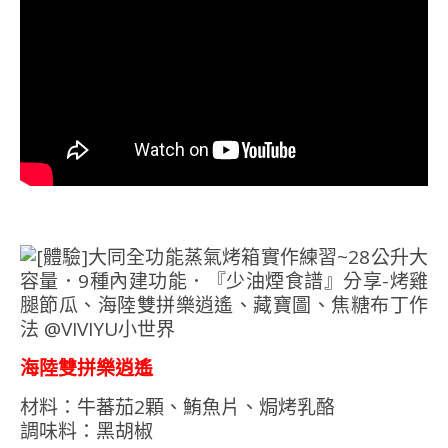
海陸雙拼樂逍遙
材料：牛蕃茄2顆、鮪魚片、焗烤乳酪
調味料：黑胡椒