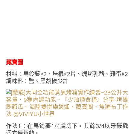
藏寶圖
材料：馬鈴薯×2、培根×2片、焗烤乳酪、雞蛋×2
調味料：鹽、黑胡椒少許
作法1：在馬鈴薯1/4處切下，其餘3/4以牙籤戳
洞方便蒸熟。