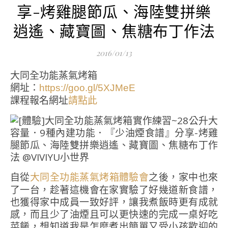
享-烤雞腿節瓜、海陸雙拼樂
逍遙、藏寶圖、焦糖布丁作法
2016/01/13
大同全功能蒸氣烤箱
網址：
https://goo.gl/5XJMeE
課程報名網址
請點此
自從
之後，家中也來
大同全功能蒸氣烤箱體驗會
了一台，趁著這機會在家實驗了好幾道新食譜，
也獲得家中成員一致好評，讓我煮飯時更有成就
感，而且少了油煙且可以更快速的完成一桌好吃
菜餚，想知道我是怎麼煮出簡單又受小孩歡迎的