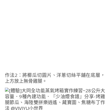
作法2：將櫛瓜切圓片、洋蔥切絲平舖在底層，
上方放上無骨雞腿。