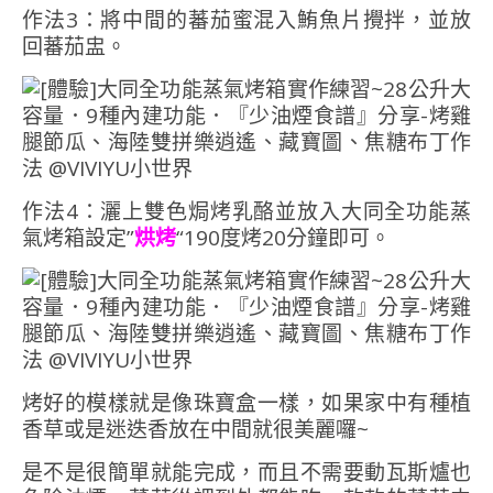
作法3：將中間的蕃茄蜜混入鮪魚片攪拌，並放
回蕃茄盅。
作法4：灑上雙色焗烤乳酪並放入大同全功能蒸
氣烤箱設定”
烘烤
“190度烤20分鐘即可。
烤好的模樣就是像珠寶盒一樣，如果家中有種植
香草或是迷迭香放在中間就很美麗囉~
是不是很簡單就能完成，而且不需要動瓦斯爐也