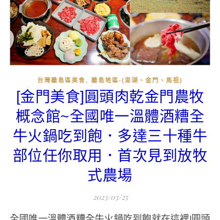
,
台灣離島區美食
離島地區-(澎湖、金門、馬祖)
[金門美食]圓頭肉乾金門農牧
概念館~全國唯一溫體酒糟全
牛火鍋吃到飽．多達三十種牛
部位任你取用．首次見到放牧
式農場
2023/03/25
全國唯一溫體酒糟全牛火鍋吃到飽就在這裡!圓頭