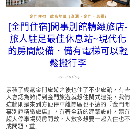
,
金門住宿
離島地區-(澎湖、金門、馬祖)
[金門住宿]閒事別館精緻旅店-
旅人駐足最佳休息站~現代化
的房間設備．備有電梯可以輕
鬆搬行李
2022/10/04
累積了幾趟金門旅遊之後也住了不少旅館，有些
人會認為難得到金門旅遊就想住閩式建築，我們
這趟則是來到方便停車離鬧區也不遠的『金門閒
事別館精緻旅店』，有著全新的建築設計，還有
超大停車場與房間數，人數多想要一起入住也不
成問題，重...