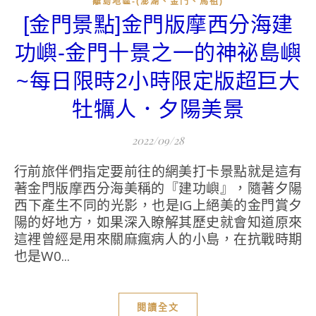
離島地區-(澎湖、金門、馬祖)
[金門景點]金門版摩西分海建
功嶼-金門十景之一的神祕島嶼
~每日限時2小時限定版超巨大
牡犡人．夕陽美景
2022/09/28
行前旅伴們指定要前往的網美打卡景點就是這有
著金門版摩西分海美稱的『建功嶼』，隨著夕陽
西下產生不同的光影，也是IG上絕美的金門賞夕
陽的好地方，如果深入瞭解其歷史就會知道原來
這裡曾經是用來關麻瘋病人的小島，在抗戰時期
也是W0...
閱讀全文