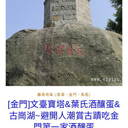
離島地區-(澎湖、金門、馬祖)
[金門]文臺寶塔&葉氏酒釀蛋&
古崗湖~避開人潮賞古蹟吃金
門第一家酒釀蛋