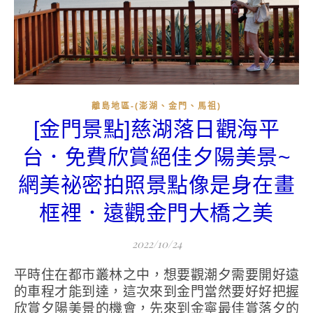
離島地區-(澎湖、金門、馬祖)
[金門景點]慈湖落日觀海平
台．免費欣賞絕佳夕陽美景~
網美祕密拍照景點像是身在畫
框裡．遠觀金門大橋之美
2022/10/24
平時住在都市叢林之中，想要觀潮夕需要開好遠
的車程才能到達，這次來到金門當然要好好把握
欣賞夕陽美景的機會，先來到金寧最佳賞落夕的