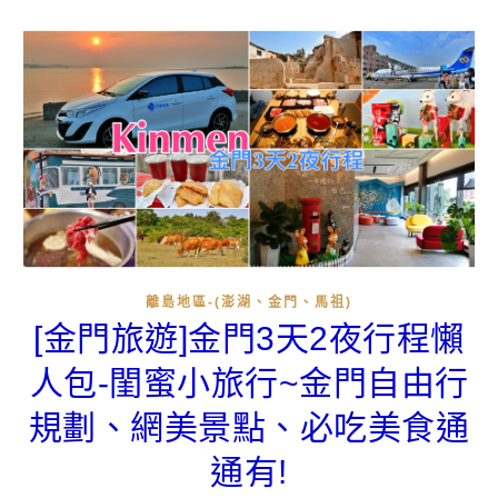
離島地區-(澎湖、金門、馬祖)
[金門旅遊]金門3天2夜行程懶
人包-閨蜜小旅行~金門自由行
規劃、網美景點、必吃美食通
通有!