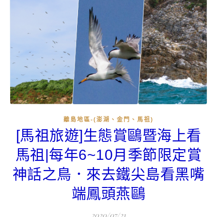
離島地區-(澎湖、金門、馬祖)
[馬祖旅遊]生態賞鷗暨海上看
馬祖|每年6~10月季節限定賞
神話之鳥．來去鐵尖島看黑嘴
端鳳頭燕鷗
2020/07/21