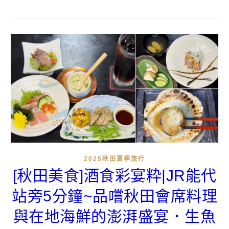
2025秋田夏季旅行
[秋田美食]酒食彩宴粋|JR能代
站旁5分鐘~品嚐秋田會席料理
與在地海鮮的澎湃盛宴．生魚