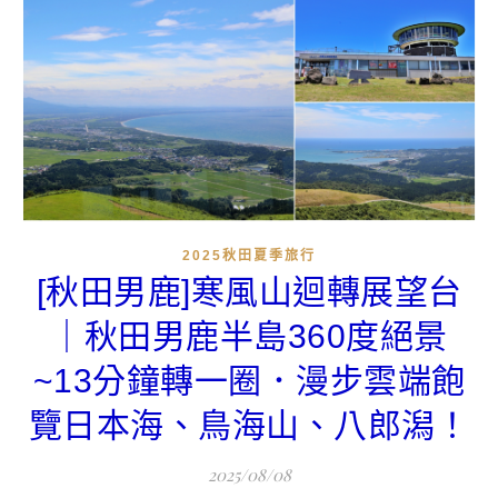
2025秋田夏季旅行
[秋田男鹿]寒風山迴轉展望台
｜秋田男鹿半島360度絕景
~13分鐘轉一圈．漫步雲端飽
覽日本海、鳥海山、八郎潟！
2025/08/08