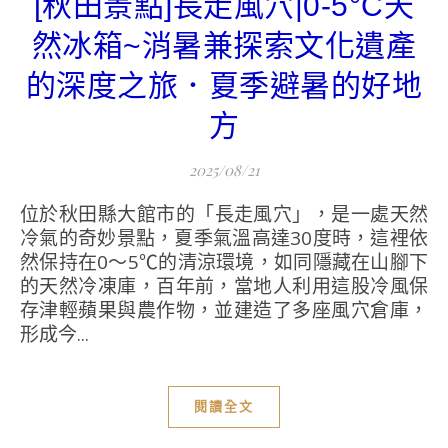
[秋田景點]長走風穴|0-5°C天
然冰箱~消暑兼探索文化遺產
的深度之旅．夏季避暑的好地
方
2025/08/21
位於秋田縣大館市的「長走風穴」，是一處天然
冷氣的奇妙景點，夏季氣溫高達30度時，這裡依
然保持在0～5℃的清涼環境，如同隱藏在山腳下
的天然冷凍庫，百年前，當地人利用這股冷風保
存津輕蘋果與農作物，並建造了多座風穴倉庫，
形成今...
閱讀全文