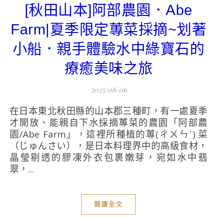
[秋田山本]阿部農園．Abe
Farm|夏季限定蓴菜採摘~划著
小船．親手體驗水中綠寶石的
療癒美味之旅
2025/08/06
在日本東北秋田縣的山本郡三種町，有一處夏季
才開放、能親自下水採摘蓴菜的農園「阿部農
園/Abe Farm」，這裡所種植的蓴(ㄔㄨㄣˊ) 菜
（じゅんさい），是日本料理界中的高級食材，
晶瑩剔透的膠凍外衣包裹嫩芽，宛如水中翡
翠，...
閱讀全文