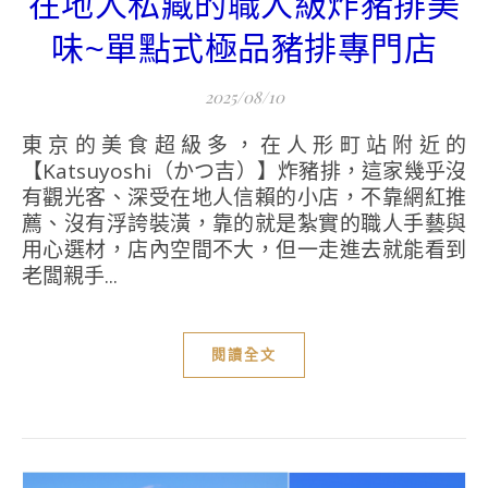
在地人私藏的職人級炸豬排美
味~單點式極品豬排專門店
2025/08/10
東京的美食超級多，在人形町站附近的
【Katsuyoshi（かつ吉）】炸豬排，這家幾乎沒
有觀光客、深受在地人信賴的小店，不靠網紅推
薦、沒有浮誇裝潢，靠的就是紮實的職人手藝與
用心選材，店內空間不大，但一走進去就能看到
老闆親手...
閱讀全文