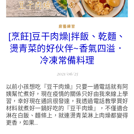
廚藝練習
[烹飪]豆干肉燥|拌飯、乾麵、
燙青菜的好伙伴~香氣四溢．
冷凍常備料理
2021/06/25
以前小孩想吃『豆干肉燥』只要一通電話就有阿
姨幫忙煮好，現在疫情的關係只好由我來線上學
習，幸好現在通訊很發達，我透過電話教學買好
材料就煮好一鍋好吃的『豆干肉燥』，不僅適合
淋在白飯、麵條上，就連燙青菜淋上肉燥都變得
更香，如果...