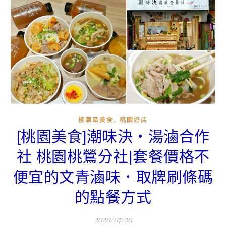
,
桃園區美食
桃園好店
[桃園美食]潮味決‧湯滷合作
社 桃園桃鶯分社|套餐價格不
便宜的文青滷味．取牌刷條碼
的點餐方式
2020/07/20