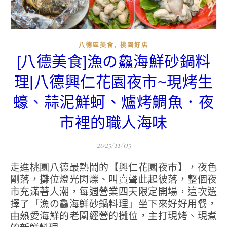
,
八德區美食
桃園好店
[八德美食]漁の鱻海鮮砂鍋料
理|八德興仁花園夜市~現烤生
蠔、蒜泥鮮蚵、爐烤鯛魚．夜
市裡的職人海味
2025/11/05
走進桃園八德最熱鬧的【興仁花園夜市】，夜色
剛落，攤位燈光閃爍、叫賣聲此起彼落，整個夜
市充滿著人潮，每週營業四天限定開場，這次選
擇了「漁の鱻海鮮砂鍋料理」坐下來好好用餐，
由熱愛海鮮的老闆經營的攤位，主打現烤、現煮