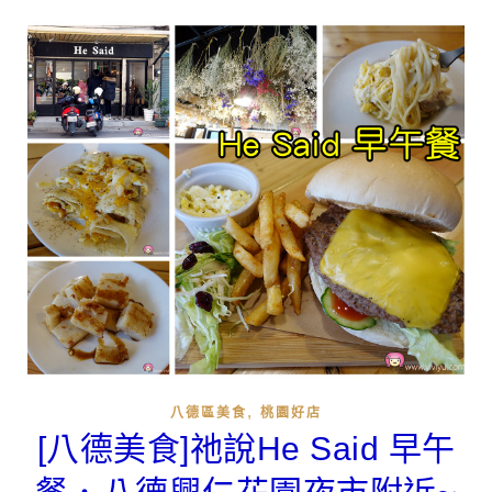
,
八德區美食
桃園好店
[八德美食]祂說He Said 早午