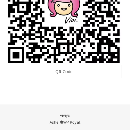
QR-Code
viviyu
Ashe 由
WP Royal
.