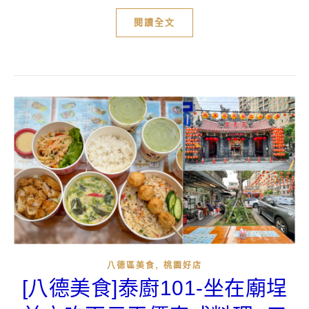
閱讀全文
,
八德區美食
桃園好店
[八德美食]泰廚101-坐在廟埕