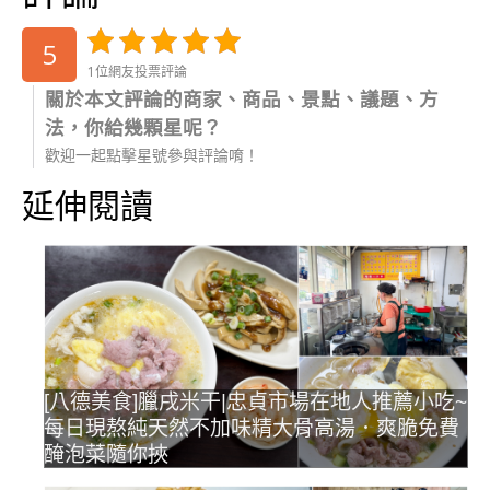
5
1位網友投票評論
關於本文評論的商家、商品、景點、議題、方
法，你給幾顆星呢？
歡迎一起點擊星號參與評論唷！
延伸閱讀
[八德美食]臘戌米干|忠貞市場在地人推薦小吃~
每日現熬純天然不加味精大骨高湯．爽脆免費
醃泡菜隨你挾