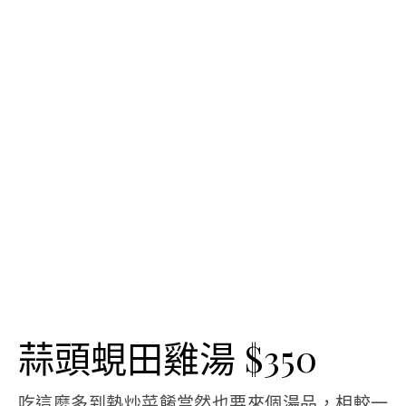
蒜頭蜆田雞湯 $350
吃這麼多到熱炒菜餚當然也要來個湯品，相較一