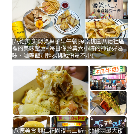
[八德美食]微笑葉子早午餐|探索桃園八德社區
裡的美味驚喜~每日僅營業六小時的神祕好滋
味．咖哩飯別輕易挑戰份量不小!
[八德美食]興仁花園夜市二訪～北桃園最大夜