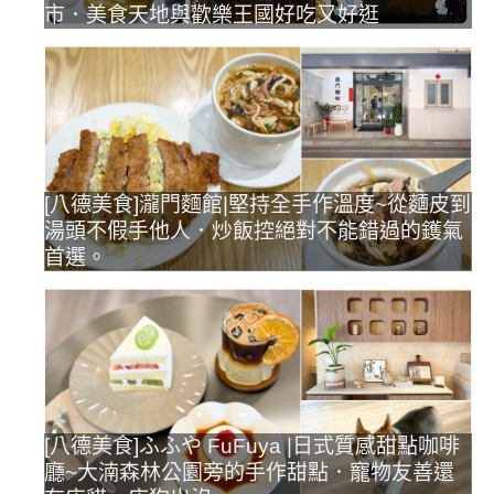
市．美食天地與歡樂王國好吃又好逛
[八德美食]瀧門麵館|堅持全手作溫度~從麵皮到
湯頭不假手他人．炒飯控絕對不能錯過的鑊氣
首選。
[八德美食]ふふや FuFuya |日式質感甜點咖啡
廳~大湳森林公園旁的手作甜點．寵物友善還