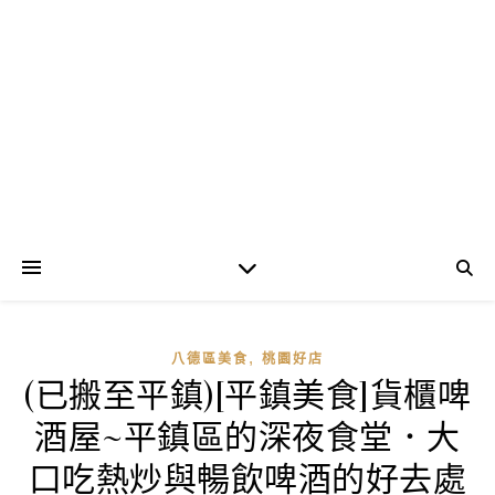
,
八德區美食
桃園好店
(已搬至平鎮)[平鎮美食]貨櫃啤
酒屋~平鎮區的深夜食堂．大
口吃熱炒與暢飲啤酒的好去處