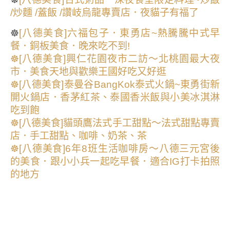
/炒麵 /蓋飯 /讚岐烏龍專賣店．夜貓子有福了
☸
[八德美食]六福包子．東勇店~熱騰騰中式早
餐．銅板美食．晚來吃不到!
☸[八德美食]興仁花園夜市二訪～北桃園最大夜
市．美食天地與歡樂王國好吃又好逛
☸[八德美食]泰曼谷BangKok泰式火鍋~東勇街新
開火鍋店．香茅紅茶、泰國香米飯與小美冰淇淋
吃到飽
☸[八德美食]貓頭鷹法式手工甜點～法式甜點專賣
店．手工甜點、咖啡、奶茶、茶
☸[八德美食]6年8班生活咖啡房～八德三元宮後
的美食．跟小小兵一起吃早餐．適合IG打卡拍照
的地方