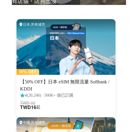
有店貓、店狗出沒