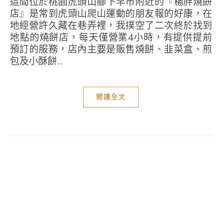
這間位於桃園虎頭山腳下早市附近的『楊胖燒餅
店』是常到虎頭山爬山運動的朋友報的好康，在
地經營許久藏在巷弄裡，我撲空了二次終於找到
地點的燒餅店，每天僅營業4小時，有提供提前
預訂的服務，店內主要是販售燒餅、韭菜盒、煎
包及小酥餅...
閱讀全文