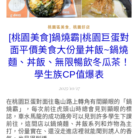
,
桃園區美食
桃園好店
[桃園美食]鍋燒霸|桃園巨蛋對
面平價美食大份量丼飯~鍋燒
麵、丼飯、無限暢飲冬瓜茶！
學生族CP值爆表
2025/10/17
在桃園巨蛋對面往龜山路上轉角有間顯眼的「鍋
燒霸」，每次前往虎頭山時總會見到顯眼的標
誌，車水馬龍的成功路旁可以見到許多學生下課
前往，這間店以鍋燒麵、丼飯系列和炸物為主
打，份量實在、還沒走進店裡就能聞到誘人的香