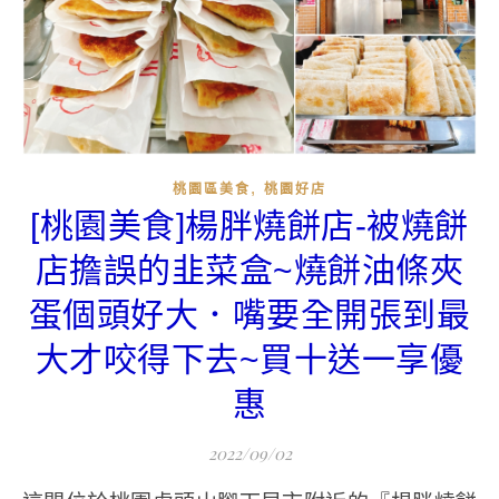
,
桃園區美食
桃園好店
[桃園美食]楊胖燒餅店-被燒餅
店擔誤的韭菜盒~燒餅油條夾
蛋個頭好大．嘴要全開張到最
大才咬得下去~買十送一享優
惠
2022/09/02