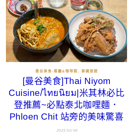
,
曼谷美食-餐廳&咖啡館
泰國旅遊
[曼谷美食]Thai Niyom
Cuisine/ไทยนิยม|米其林必比
登推薦~必點泰北咖哩麵．
Phloen Chit 站旁的美味驚喜
2025/02/19