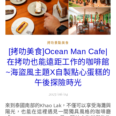
拷叻景點美食
[拷叻美食]Ocean Man Cafe|
在拷叻也能遠距工作的咖啡館
~海盜風主題X自製點心蛋糕的
午後探險時光
2025/06/04
來到泰國南部的Khao Lak，不僅可以享受海灘與
陽光，也能在這裡遇見一間獨具風格的咖啡廳