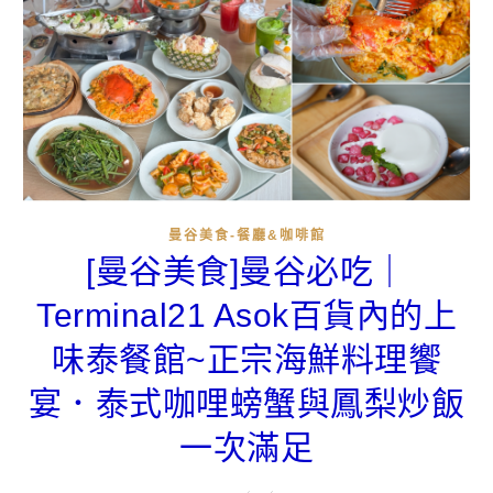
曼谷美食-餐廳&咖啡館
[曼谷美食]曼谷必吃｜
Terminal21 Asok百貨內的上
味泰餐館~正宗海鮮料理饗
宴．泰式咖哩螃蟹與鳳梨炒飯
一次滿足