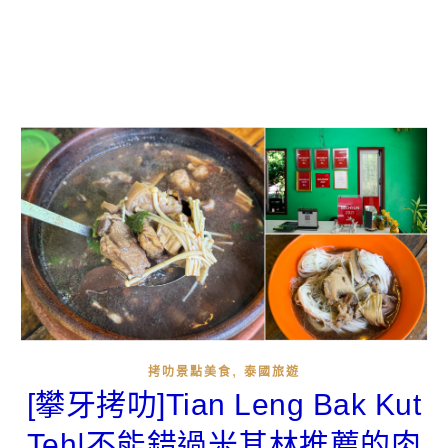
,
拷叻景點美食
泰國旅遊
[攀牙拷叻]Tian Leng Bak Kut
Teh|不能錯過米其林推薦的肉