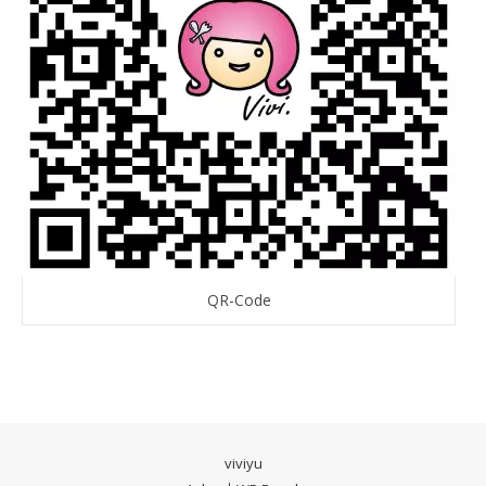
QR-Code
viviyu