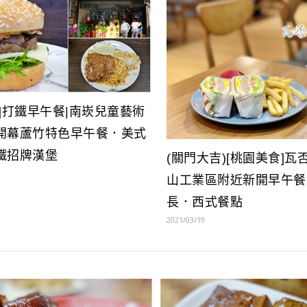
]打鐵早午餐|南崁兒童藝術
開幕蘆竹特色早午餐．美式
鐵招牌漢堡
(關門大吉)[桃園美食]瓦
山工業區附近新開早午餐
長．西式餐點
2021/03/19