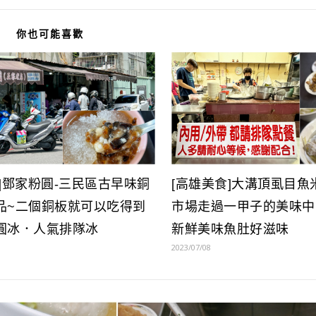
你也可能喜歡
]鄧家粉圓-三民區古早味銅
[高雄美食]大溝頂虱目魚
品~二個銅板就可以吃得到
市場走過一甲子的美味中
圓冰．人氣排隊冰
新鮮美味魚肚好滋味
2023/07/08