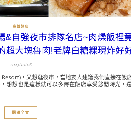
高雄好店
市場&自強夜市排隊名店~肉燥飯裡
的超大塊魯肉!老牌白糖粿現炸好
2023/10/08
an Resort)，又想逛夜市，當地友人建議我們直接在
好，想想也是這樣就可以多待在飯店享受悠閒時光，
閱讀全文