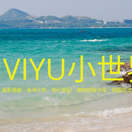
IVIYU小
新餐廳、各地小吃、旅行遊記、購物經驗分享．桃園在地部落客(Ta