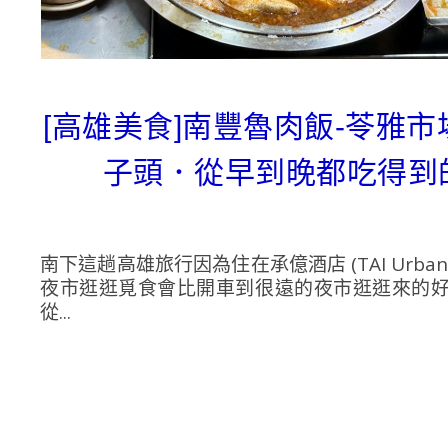
[高雄美食]南豐魯肉飯-苓雅
子頭．從早到晚都吃得到
南下這趟高雄旅行因為住在承億酒店 (TAI Urb
夜市逛逛覓食會比開車到很遠的夜市逛逛來的
從...