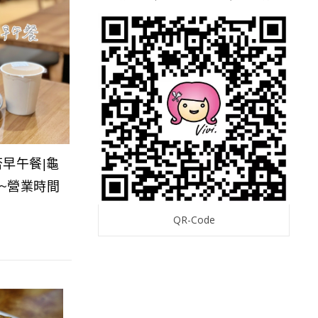
否早午餐|龜
~營業時間
QR-Code