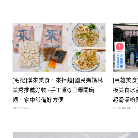
[宅配]漢來美食．來拌麵|國民媽媽林
[高雄美食
美秀推薦好物~手工香Q日曬關廟
板美食冰
麵．家中常備好方便
超滑溜粉
2021/05/22
2023/10/14