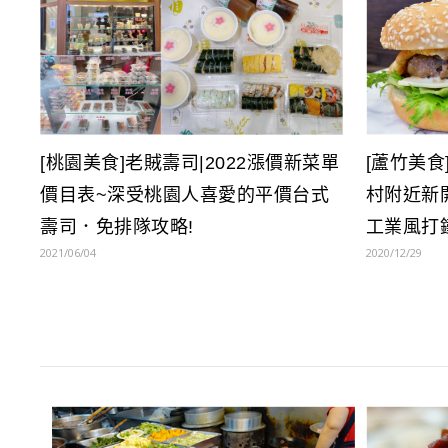
[蘆竹美食
[桃園美食]老賊壽司|2022漲價新菜單
村附近新
價目表~深受桃園人喜愛的平價台式
工業風打
壽司．免排隊攻略!
2020/12/29
2021/06/04