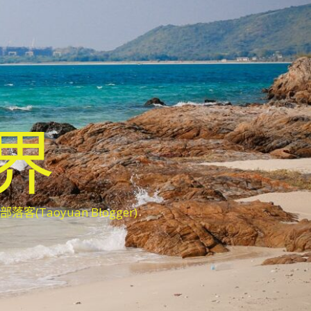
世界
oyuan Blogger)