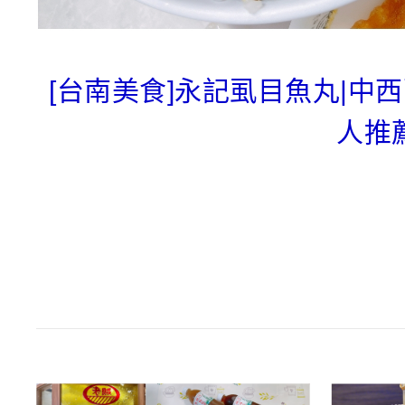
[台南美食]永記虱目魚丸|
人推