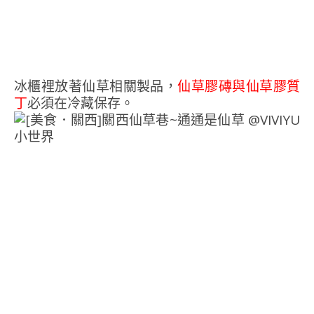
冰櫃裡放著仙草相關製品，
仙草膠磚與仙草膠質
丁
必須在冷藏保存。