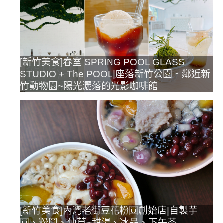
[新竹美食]春室 SPRING POOL GLASS
STUDIO + The POOL|座落新竹公園．鄰近新
竹動物園~陽光灑落的光影咖啡館
[新竹美食]內灣老街豆花粉圓創始店|自製芋
圓、粉圓、仙草~甜湯、冰品、下午茶