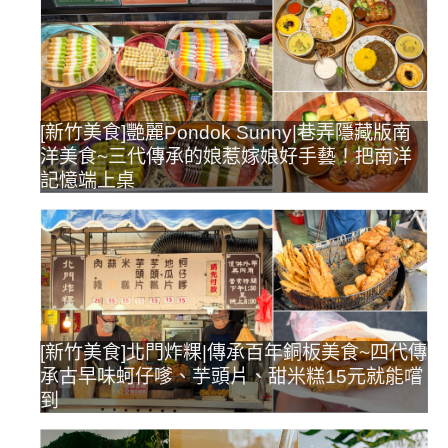
[新竹美食]艷麗Pondok Sunny|巷弄隱藏版南
洋美食~三代傳承的娘惹嫁娘好手藝！把南洋
記憶端上桌
[新竹美食]北門炸粿|傳承百年銅板美食~四代傳
承古早味蚵仔嗲、芋頭片、甜米糕15元就能嚐
到