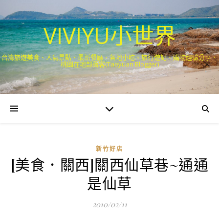
VIVIYU小世界
台灣旅遊美食、人氣景點、最新餐廳、各地小吃、旅行遊記、購物經驗分享．
桃園在地部落客(Taoyuan Blogger)
新竹好店
[美食．關西]關西仙草巷~通通
是仙草
2010/02/11