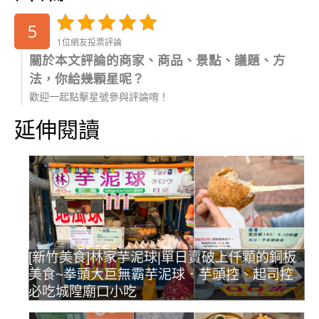
5
1位網友投票評論
關於本文評論的商家、商品、景點、議題、方
法，你給幾顆星呢？
歡迎一起點擊星號參與評論唷！
延伸閱讀
[新竹美食]林家芋泥球|單日賣破上仟顆的銅板
美食~拳頭大巨無霸芋泥球．芋頭控、起司控
必吃城隍廟口小吃