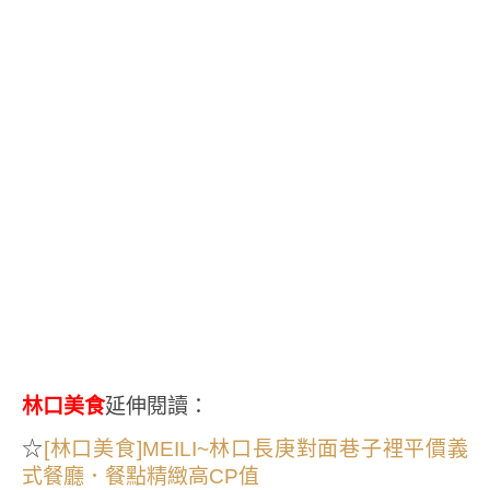
林口美食
延伸閱讀：
☆
[林口美食]MEILI~林口長庚對面巷子裡平價義
式餐廳．餐點精緻高CP值