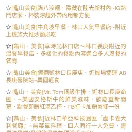
☆
[龜山美食]貓八涼麵．隱藏在陸光新村內~IG熱
門店家．杯裝涼麵外帶內用都方便
☆
[龜山美食]牛角坡早餐．林口人氣早餐店~附近
上班族大推炒麵必吃
☆
[龜山．美食]享時光林口店～林口長庚附近的
溫馨早餐店．多樣化的餐點內容適合多人聚餐的
餐廳
☆
[龜山美食]倆倆號林口長庚店．近機場捷運 A8
長庚醫院站~異國輕食
☆
[龜山．美食]Mr. Tom頂級牛排．近林口長庚商
圈．~美國安格斯牛的鮮美滋味．歡慶重新開
幕．點餐即贈紅酒乙杯．FB打卡加贈薯條一份
☆
[龜山．美食]近林口華亞科技園區「盧卡義大
利餐廳』~無菜單料理．四人同行一人免費．壽