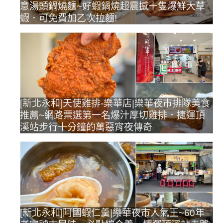
意湯頭鍋燒麵~好蝦鍋燒超震撼十隻爆鮮大草
蝦．可免費加乙次拉麵!
[新北永和]天使雞排-樂華店|樂華夜市排隊美食
推薦~網路票選第一名爆汁厚切雞排．捷運頂
溪站步行十分鐘的萬惡宵夜傳奇
[新北永和]阿國蝦仁羹|樂華夜市人氣王~60年