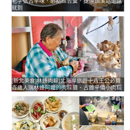
老字號古早味．必點綜合羹．捷運頂溪站走路
就到
[新北美食]林蜂肉粽|北海岸旅遊十八王公必買
百歲人瑞林蜂阿嬤的肉粽攤．古錐平價小肉粽