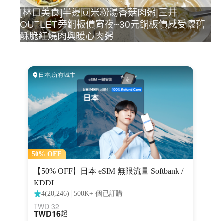
[林口美食]半邊圓米粉湯香菇肉粥|三井
OUTLET旁銅板價宵夜~30元銅板價感受懷舊
酥脆紅燒肉與暖心肉粥