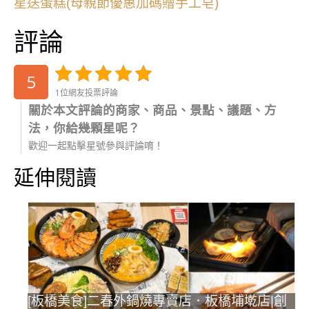
星送蛋糕(母親節優惠加碼贈手工皂)
評論
5
1位網友投票評論
關於本文評論的商家、商品、景點、議題、方
法，你給幾顆星呢？
歡迎一起點擊星號參與評論唷！
延伸閱讀
[板橋美食]二春外鍋燒專賣店．板橋埔墘店|創