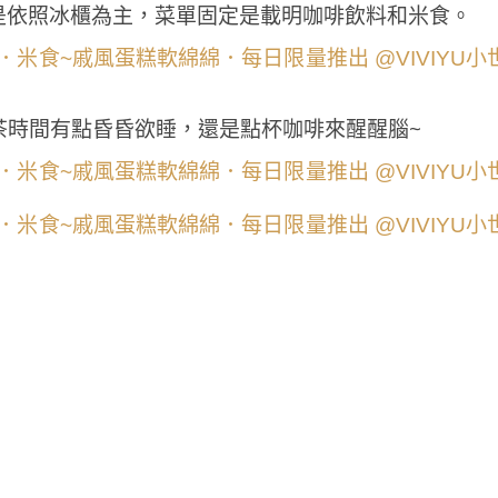
是依照冰櫃為主，菜單固定是載明咖啡飲料和米食。
茶時間有點昏昏欲睡，還是點杯咖啡來醒醒腦~