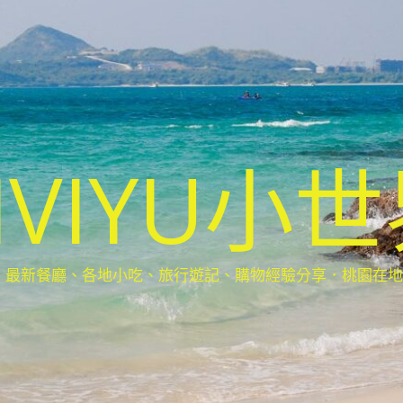
IVIYU小
新餐廳、各地小吃、旅行遊記、購物經驗分享．桃園在地部落客(Ta