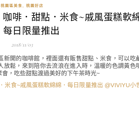
,
桃園區美食
桃園好店
．咖啡．甜點．米食~戚風蛋糕軟
．每日限量推出
2018/11/03
區新開的咖啡館，裡面還有販售甜點、米食，可以吃
人放鬆，來到陪你去流浪在進入時，溫暖的色調黃色
聚會，吃些甜點渡過美好的下午茶時光~