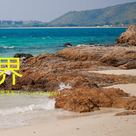
世界
oyuan Blogger)