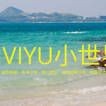
IVIYU小
新餐廳、各地小吃、旅行遊記、購物經驗分享．桃園在地部落客(Ta