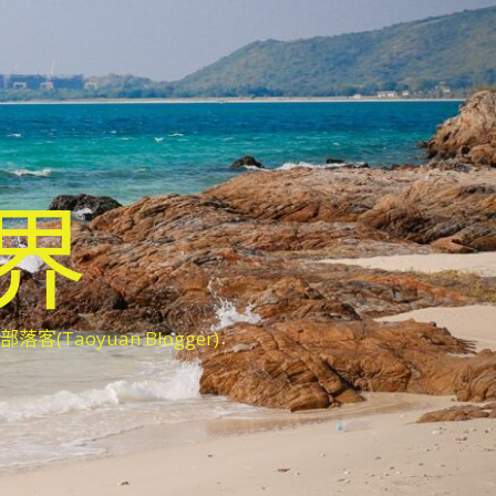
世界
oyuan Blogger)