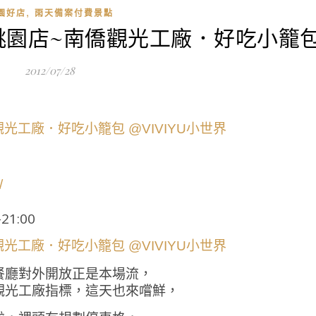
,
園好店
雨天備案付費景點
桃園店~南僑觀光工廠．好吃小籠
2012/07/28
/
21:00
餐廳對外開放正是本場流，
觀光工廠指標，這天也來嚐鮮，