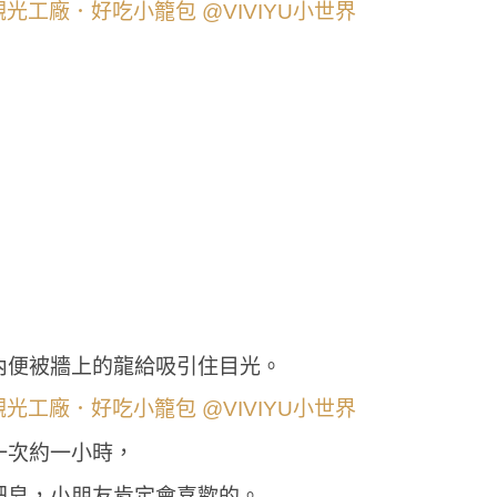
內便被牆上的龍給吸引住目光。
一次約一小時，
肥皂，小朋友肯定會喜歡的。