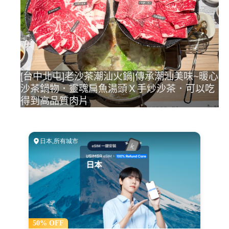
[台中北屯]老沙茶潮汕火鍋|傳承潮汕美味~暖心
沙茶鍋物．靈魂扁魚湯頭Ｘ手炒沙茶．可以吃
得到高品質肉片