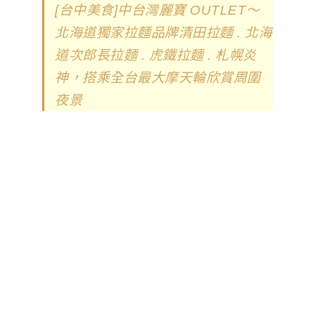
[台中美食]中台灣麗寶 OUTLET～
北海道獨家拉麵品牌清田拉麵 . 北海
道次郎長拉麵 . 虎鐵拉麵 . 札幌炎
神，搭乘全台最大摩天輪欣賞周圍
夜景