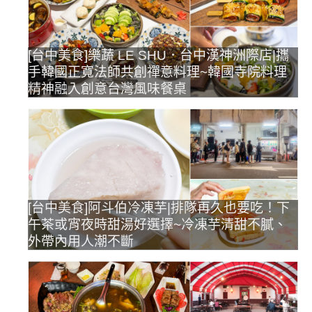
[台中美食]樂蔬 LE SHU．台中漢神洲際店|攜
手韓國正寬法師共創禪意料理~韓國寺院料理
精神融入創意台灣風味餐桌
[台中美食]阿斗伯冷凍芋|排隊再久也要吃！下
午茶或宵夜時甜湯好選擇~冷凍芋清甜不膩、
外帶內用人潮不斷