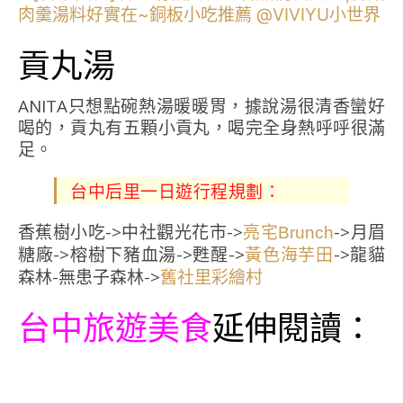
貢丸湯
ANITA只想點碗熱湯暖暖胃，據說湯很清香蠻好
喝的，貢丸有五顆小貢丸，喝完全身熱呼呼很滿
足。
台中后里一日遊行程規劃：
香蕉樹小吃->中社觀光花市->
->月眉
亮宅Brunch
糖廠->榕樹下豬血湯->甦醒->
->龍貓
黃色海芋田
森林-無患子森林->
舊社里彩繪村
台中旅遊美食
延伸閱讀：