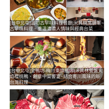
[台中北屯]溫叨古早味料理餐廳|米其林常勝軍~
古早味料理．重溫濃濃人情味與經典台菜
[台中北屯]全鴨坊-梅川東旗艦店|米其林餐盤火
焰櫻桃鴨、創意中菜饗宴~結合粵川風味的新
台灣料理