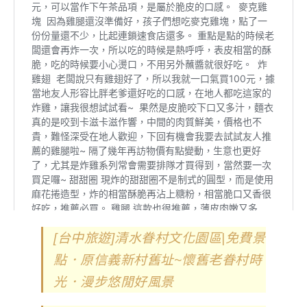
[台中旅遊]清水眷村文化園區|免費景
點．原信義新村舊址~懷舊老眷村時
光．漫步悠閒好風景