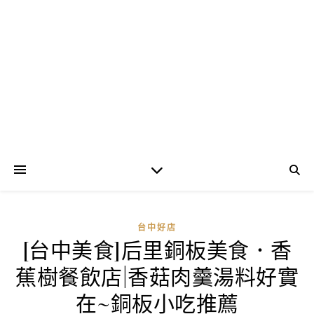
台中好店
[台中美食]后里銅板美食．香
蕉樹餐飲店|香菇肉羹湯料好實
在~銅板小吃推薦