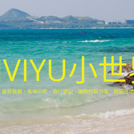
IVIYU小
新餐廳、各地小吃、旅行遊記、購物經驗分享．桃園在地部落客(Ta