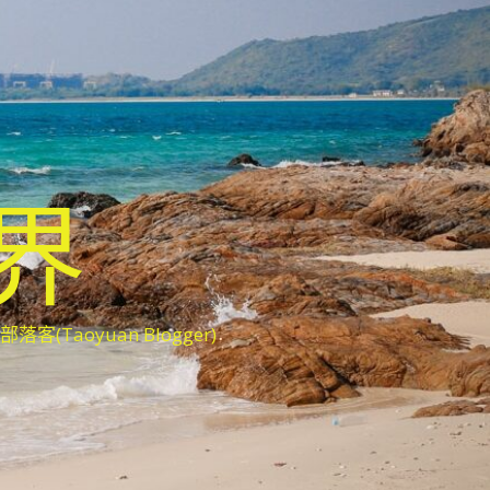
世界
oyuan Blogger)