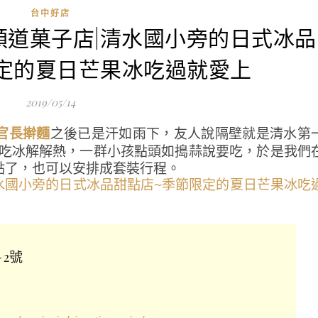
台中好店
chi 順道菓子店|清水國小旁的日式冰品
定的夏日芒果冰吃過就愛上
2019/05/14
之後已是汗如雨下，友人說隔壁就是清水第
官長擀麵
去吃冰解解熱，一群小孩點頭如搗蒜說要吃，於是我們
點了，也可以安排成套裝行程。
2號