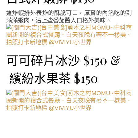
這炸蝦排外表炸的酥脆可口，厚實的內餡吃的到
滿滿蝦肉，沾上些番茄醬入口格外美味。
可可碎片冰沙 $150 &
繽紛水果茶 $150