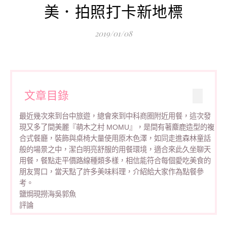
美．拍照打卡新地標
2019/01/08
文章目錄
最近幾次來到台中旅遊，總會來到中科商圈附近用餐，這次發
現又多了間美麗『萌木之村 MOMU』，是間有著麋鹿造型的複
合式餐廳，裝飾與桌椅大量使用原木色澤，如同走進森林童話
般的場景之中，潔白明亮舒服的用餐環境，適合來此久坐聊天
用餐，餐點走平價路線種類多樣，相信能符合每個愛吃美食的
朋友胃口，當天點了許多美味料理，介紹給大家作為點餐參
考。
鹽焗現撈海吳郭魚
評論