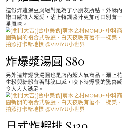
這份炸雞蛋豆腐絕對是為了小朋友所點，外酥內
嫩口感讓人超愛，沾上特調醬汁更加可口別有一
番風味。
炸爆漿湯圓 $80
另外這炸爆漿湯圓也是店內超人氣商品，灑上花
生粉與糖粉有著酥脆口感，咬下時爆漿的驚喜感
令人大大滿足。
日式炸蝦排 $130