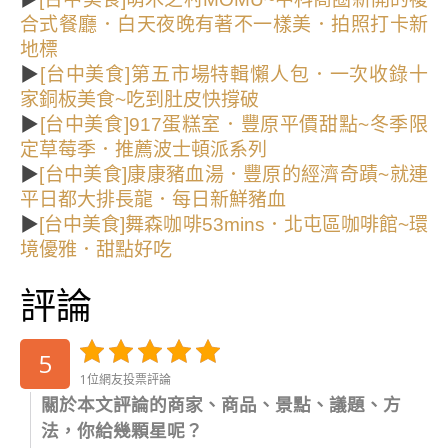
合式餐廳．白天夜晚有著不一樣美．拍照打卡新
地標
▶
[台中美食]第五市場特輯懶人包．一次收錄十
家銅板美食~吃到肚皮快撐破
▶
[台中美食]917蛋糕室．豐原平價甜點~冬季限
定草莓季．推薦波士頓派系列
▶
[台中美食]康康豬血湯．豐原的經濟奇蹟~就連
平日都大排長龍．每日新鮮豬血
▶
[台中美食]舞森咖啡53mins．北屯區咖啡館~環
境優雅．甜點好吃
評論
5
1位網友投票評論
關於本文評論的商家、商品、景點、議題、方
法，你給幾顆星呢？