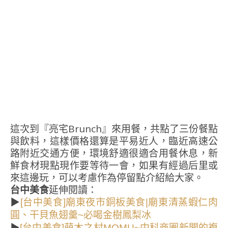
這次到『亮宅Brunch』來用餐，共點了三份餐點
與飲料，這樣價格還算是平易近人，臨近高速公
路附近交通方便，環境舒適很適合用餐休息，新
鮮食材現點現作要等待一會，如果有經過后里或
來這邊玩，可以考慮作為停留點介紹給大家。
台中美食
延伸閱讀：
▶
[台中美食]廟東夜市銅板美食|廟東清蒸蝦仁肉
圓、干貝魚翅羹~必喝金樹鳳梨冰
▶
[台中美食]萌木之村MOMU~中科商圈新開的複