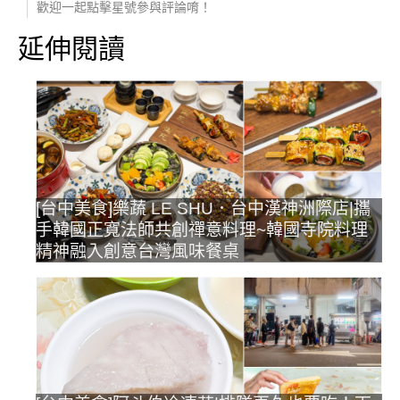
歡迎一起點擊星號參與評論唷！
延伸閱讀
[台中美食]樂蔬 LE SHU．台中漢神洲際店|攜
手韓國正寬法師共創禪意料理~韓國寺院料理
精神融入創意台灣風味餐桌