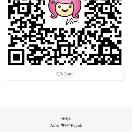
QR-Code
viviyu
Ashe 由
WP Royal
.