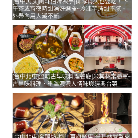
[台中美食]阿斗伯冷凍芋|排隊再久也要吃！下
午茶或宵夜時甜湯好選擇~冷凍芋清甜不膩、
外帶內用人潮不斷
[台中北屯]溫叨古早味料理餐廳|米其林常勝軍~
古早味料理．重溫濃濃人情味與經典台菜
[台中北屯]全鴨坊-梅川東旗艦店|米其林餐盤火