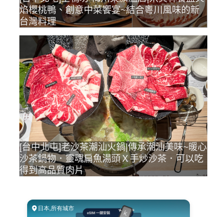
焰櫻桃鴨、創意中菜饗宴~結合粵川風味的新
台灣料理
[台中北屯]老沙茶潮汕火鍋|傳承潮汕美味~暖心
沙茶鍋物．靈魂扁魚湯頭Ｘ手炒沙茶．可以吃
得到高品質肉片