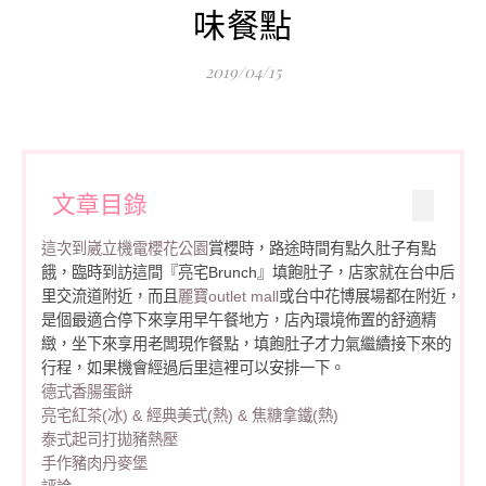
味餐點
2019/04/15
文章目錄
這次到
崴立機電櫻花公園
賞櫻時，路途時間有點久肚子有點
餓，臨時到訪這間『亮宅Brunch』填飽肚子，店家就在台中后
里交流道附近，而且
麗寶outlet mall
或台中花博展場都在附近，
是個最適合停下來享用早午餐地方，店內環境佈置的舒適精
緻，坐下來享用老闆現作餐點，填飽肚子才力氣繼續接下來的
行程，如果機會經過后里這裡可以安排一下。
德式香腸蛋餅
亮宅紅茶(冰) & 經典美式(熱) & 焦糖拿鐵(熱)
泰式起司打拋豬熱壓
手作豬肉丹麥堡