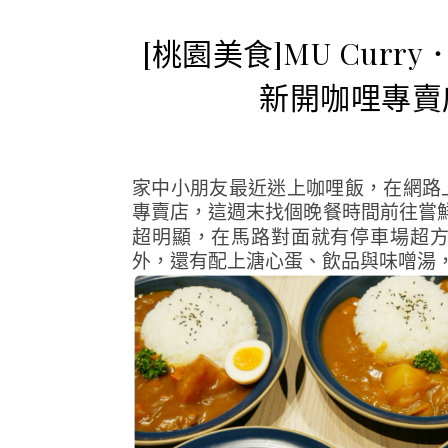
[桃園美食]MU Curry
新開咖哩專賣
家中小朋友最近迷上咖哩飯，在網路
專賣店，這週末找個晚餐時間前往嘗
超明顯，在馬路對面就有停車場超
外，還有配上溏心蛋、飲品與味噌湯