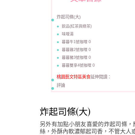
炸起司條(大)
飲品(紅茶與綠茶)
味噌湯
暮暮牛1號咖哩 0
暮暮雞2號咖哩 0
暮暮豬3號咖哩 0
暮暮雙享4號咖哩 0
桃園藝文特區美食
延伸閱讀：
評論
炸起司條(大)
另外有加點小朋友喜愛的炸起司條，
絲，外酥內軟濃郁起司香，不管大人