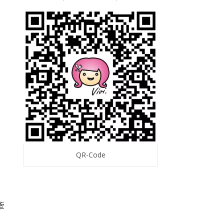
QR-Code
牽