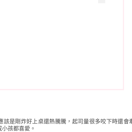
應該是剛炸好上桌還熱騰騰，起司量很多咬下時還會
或小孩都喜愛。