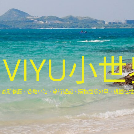
IVIYU小
新餐廳、各地小吃、旅行遊記、購物經驗分享．桃園在地部落客(Ta