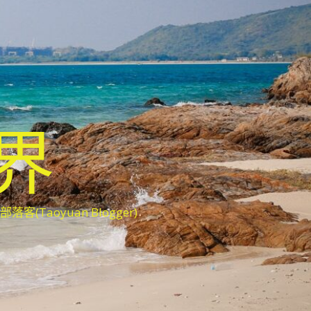
世界
oyuan Blogger)