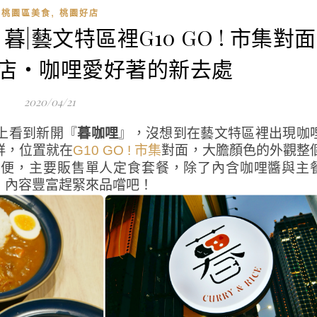
,
桃園區美食
桃園好店
．暮|藝文特區裡G10 GO ! 市集對面
店‧咖哩愛好著的新去處
2020/04/21
上看到新開『
暮咖哩
』，沒想到在藝文特區裡出現咖
鮮，位置就在
對面，大膽顏色的外觀整
G10 GO ! 市集
方便，主要販售單人定食套餐，除了內含咖哩醬與主
，內容豐富趕緊來品嚐吧！