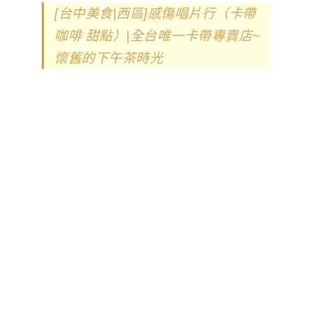
[台中美食|西區]感傷唱片行（卡帶
咖啡 甜點）|全台唯一卡帶專賣店~
懷舊的下午茶時光