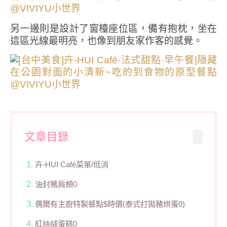
另一邊則是設計了窗檯座位區，備有抱枕，坐在
這區光線最明亮，也像到朋友家作客的感覺。
文章目錄
卉-HUI Café菜單/低消
油封豬肩頰0
偶爾有主廚特製餐點$時價(泰式打拋豬烘蛋0)
紅絲絨蛋糕0