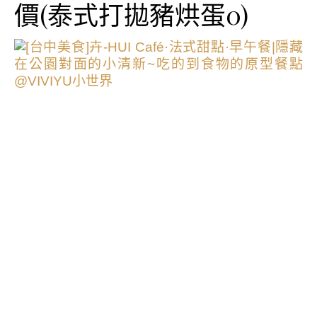
價(泰式打拋豬烘蛋0)