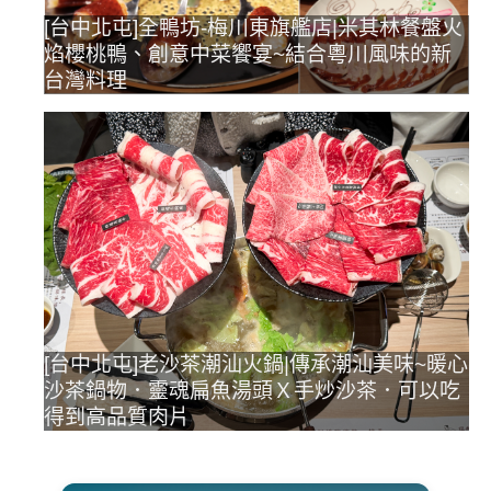
[台中北屯]全鴨坊-梅川東旗艦店|米其林餐盤火
焰櫻桃鴨、創意中菜饗宴~結合粵川風味的新
台灣料理
[台中北屯]老沙茶潮汕火鍋|傳承潮汕美味~暖心
沙茶鍋物．靈魂扁魚湯頭Ｘ手炒沙茶．可以吃
得到高品質肉片