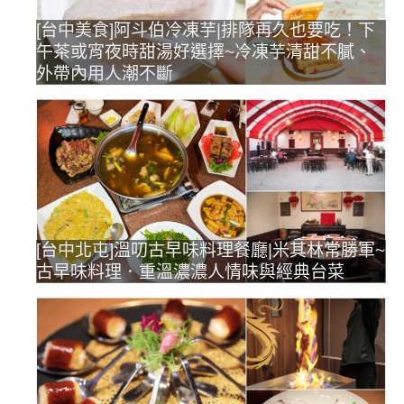
[台中美食]阿斗伯冷凍芋|排隊再久也要吃！下
午茶或宵夜時甜湯好選擇~冷凍芋清甜不膩、
外帶內用人潮不斷
[台中北屯]溫叨古早味料理餐廳|米其林常勝軍~
古早味料理．重溫濃濃人情味與經典台菜