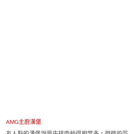
AMG主廚漢堡
友人點的漢堡說是牛排肉給得相當多，微微的芥