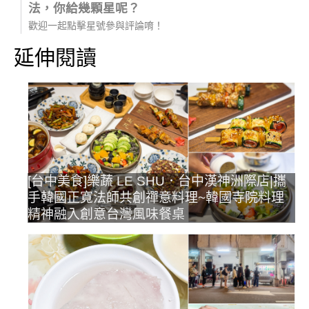
法，你給幾顆星呢？
歡迎一起點擊星號參與評論唷！
延伸閱讀
[台中美食]樂蔬 LE SHU．台中漢神洲際店|攜
手韓國正寬法師共創禪意料理~韓國寺院料理
精神融入創意台灣風味餐桌