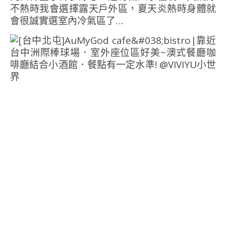
不熱時我會選擇露天戶外區，夏天炎熱時身體就
會很誠實選室內冷氣區了…