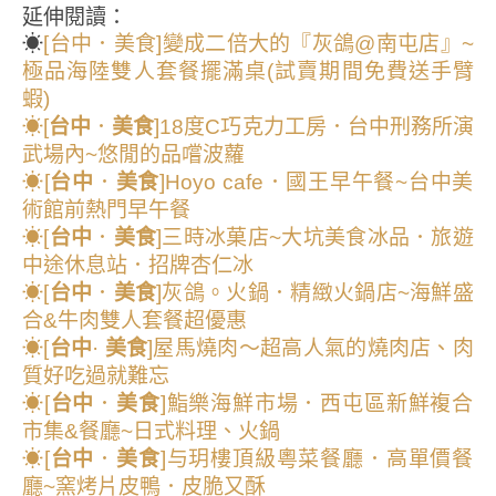
延伸閱讀：
☀
[台中．美食]變成二倍大的『灰鴿@南屯店』~
極品海陸雙人套餐擺滿桌(試賣期間免費送手臂
蝦)
☀[
台中
．
美食
]18度C巧克力工房．台中刑務所演
武場內~悠閒的品嚐波蘿
☀[
台中
．
美食
]Hoyo cafe．國王早午餐~台中美
術館前熱門早午餐
☀[
台中
．
美食
]三時冰菓店~大坑美食冰品．旅遊
中途休息站．招牌杏仁冰
☀[
台中
．
美食
]灰鴿。火鍋．精緻火鍋店~海鮮盛
合&牛肉雙人套餐超優惠
☀[
台中
·
美食
]屋馬燒肉～超高人氣的燒肉店、肉
質好吃過就難忘
☀[
台中
．
美食
]鮨樂海鮮市場．西屯區新鮮複合
市集&餐廳~日式料理、火鍋
☀[
台中
．
美食
]与玥樓頂級粵菜餐廳．高單價餐
廳~窯烤片皮鴨．皮脆又酥