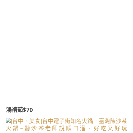
鴻禧茹$70