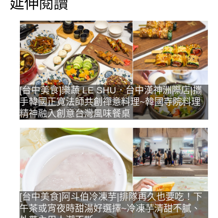
延伸閱讀
[台中美食]樂蔬 LE SHU．台中漢神洲際店|攜
手韓國正寬法師共創禪意料理~韓國寺院料理
精神融入創意台灣風味餐桌
[台中美食]阿斗伯冷凍芋|排隊再久也要吃！下
午茶或宵夜時甜湯好選擇~冷凍芋清甜不膩、