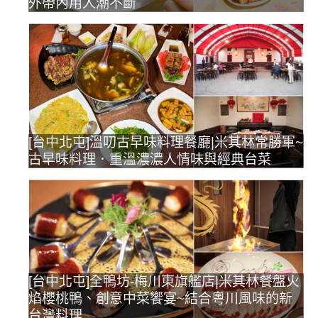
外帶內用人潮不斷
[台中北屯]溫叨古早味料理餐廳|米其林常勝軍~
古早味料理．重溫濃濃人情味與經典台菜
[台中北屯]全鴨坊-梅川東旗艦店|米其林餐盤火
焰櫻桃鴨、創意中菜饗宴~結合粵川風味的新
台灣料理