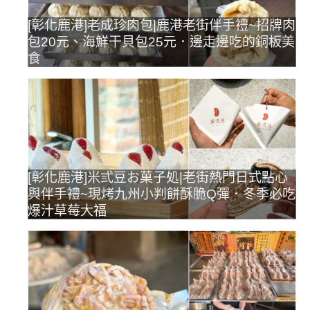
[彰化鹿港]老成珍肉包|鹿港老街伴手禮~招牌肉
包20元、海鮮干貝包25元．邊走邊吃的銅板美
食
[彰化鹿港]米弎豆お菓子処|老街熱門日式點心
與伴手禮~現烤九州小判餅酥脆Q彈．冬季必吃
爆汁草莓大福