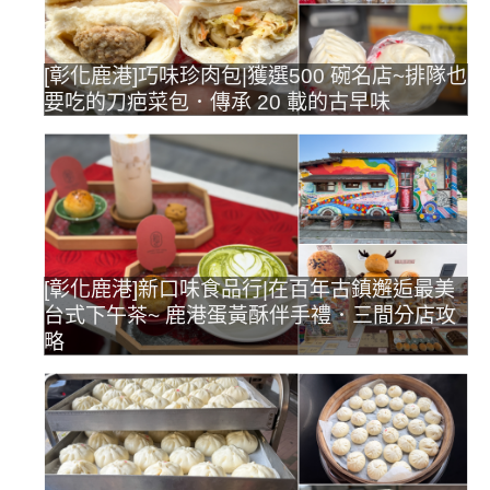
[彰化鹿港]巧味珍肉包|獲選500 碗名店~排隊也
要吃的刀疤菜包．傳承 20 載的古早味
[彰化鹿港]新口味食品行|在百年古鎮邂逅最美
台式下午茶~ 鹿港蛋黃酥伴手禮．三間分店攻
略