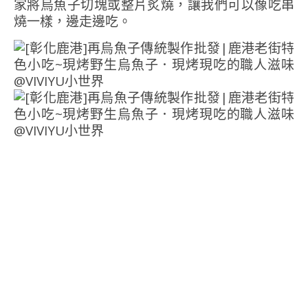
家將烏魚子切塊或整片炙燒，讓我們可以像吃串
燒一樣，邊走邊吃。