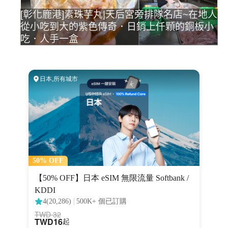
[彰化鹿港]素珠芋丸|天后宮旁排隊名店~在地人
從小吃到大的紫色傳奇．日銷上仟顆的銅板小
吃．人手一盒