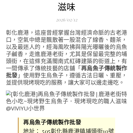
滋味
2026/02/12
彰化鹿港，這座曾經掌握台灣經濟命脈的古老港
口，空氣中總是飄散著一股混合了線香、麵茶，
以及最迷人的，經海風吹拂與陽光曝曬後的烏魚
子鹹香，走進鹿港老街，尤其是保留最完整的埔
頭街，在這條充滿閩南式紅磚建築的街道上，有
一間傳承了傳統技藝的店舖「
再烏魚子傳統製作
批發
」使用野生烏魚子，遵循古法日曬、重壓，
並提供現烤現吃的服務，讓大家可以邊走邊吃。
再烏魚子傳統製作批發
地址： 505彰化縣鹿港鎮埔頭街10號