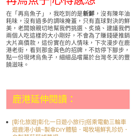
在「再烏魚子」，我吃到的是
新鮮
，沒有陳年油
耗味，沒有過多的調味掩蓋，只有直球對決的鮮
美，老闆娘親切地幫我們挑選、炙燒、建議我們
兩個人吃這樣的大小剛好，不會為了賺錢硬推銷
大片高價款，這份實在的人情味，下次漫步在鹿
港老街，看到那金黃色的招牌，不妨停下腳步，
點一份現烤烏魚子，細細品嚐屬於台灣冬天的豐
饒滋味。
鹿港延伸閱讀：
[彰化旅遊]彰化一日遊小旅行|搭乘電動三輪車
遊鹿港小鎮~製傘DIY體驗．喝牧場鮮乳珍奶．