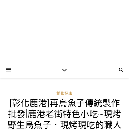
彰化好店
[彰化鹿港]再烏魚子傳統製作
批發|鹿港老街特色小吃~現烤
野生烏魚子．現烤現吃的職人