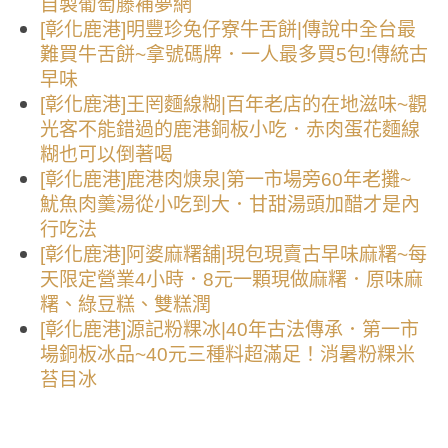
自製葡萄藤補夢網
[彰化鹿港]明豐珍兔仔寮牛舌餅|傳說中全台最
難買牛舌餅~拿號碼牌．一人最多買5包!傳統古
早味
[彰化鹿港]王罔麵線糊|百年老店的在地滋味~觀
光客不能錯過的鹿港銅板小吃．赤肉蛋花麵線
糊也可以倒著喝
[彰化鹿港]鹿港肉焿泉|第一市場旁60年老攤~
魷魚肉羹湯從小吃到大．甘甜湯頭加醋才是內
行吃法
[彰化鹿港]阿婆麻糬舖|現包現賣古早味麻糬~每
天限定營業4小時．8元一顆現做麻糬．原味麻
糬、綠豆糕、雙糕潤
[彰化鹿港]源記粉粿冰|40年古法傳承．第一市
場銅板冰品~40元三種料超滿足！消暑粉粿米
苔目冰