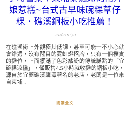
娘惹糕~台式古早味碗粿草仔
粿．礁溪銅板小吃推薦！
2026/01/30
在礁溪街上外觀極其低調，甚至可能一不小心就
會錯過，沒有醒目的霓虹燈招牌，只有一個樸實
的攤位，上面擺滿了色彩繽紛的傳統糕點的「宜
碗粿涼糕」，僅販售4.5小時就收攤的銅板小吃，
源自於宜蘭礁溪龍潭著名的老店，老闆是一位來
自柬埔...
閱讀全文