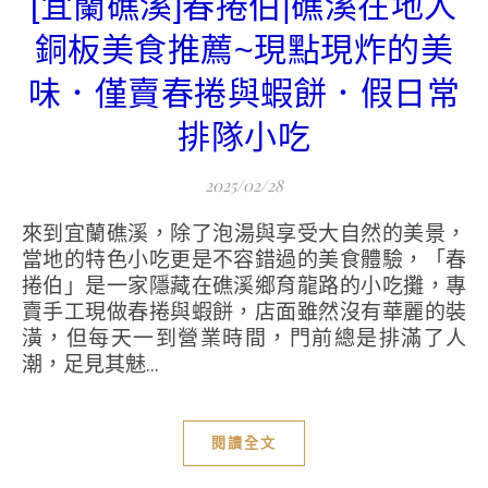
[宜蘭礁溪]春捲伯|礁溪在地人
銅板美食推薦~現點現炸的美
味．僅賣春捲與蝦餅．假日常
排隊小吃
2025/02/28
來到宜蘭礁溪，除了泡湯與享受大自然的美景，
當地的特色小吃更是不容錯過的美食體驗，「春
捲伯」是一家隱藏在礁溪鄉育龍路的小吃攤，專
賣手工現做春捲與蝦餅，店面雖然沒有華麗的裝
潢，但每天一到營業時間，門前總是排滿了人
潮，足見其魅...
閱讀全文