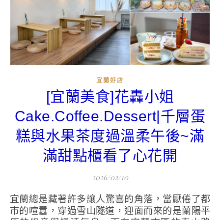
宜蘭好店
[宜蘭美食]花轟小姐
Cake.Coffee.Dessert|千層蛋
糕與水果茶度過溫柔午後~滿
滿甜點櫃看了心花開
2026/02/10
宜蘭總是藏著許多讓人驚喜的角落，當厭倦了都
市的喧囂，穿過雪山隧道，迎面而來的是蘭陽平