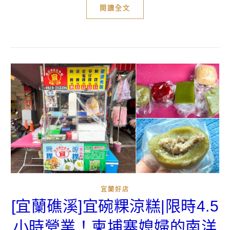
閱讀全文
宜蘭好店
[宜蘭礁溪]宜碗粿涼糕|限時4.5
小時營業！柬埔寨媳婦的南洋