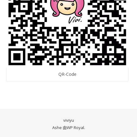
QR-Code
viviyu
Ashe 由
WP Royal
.