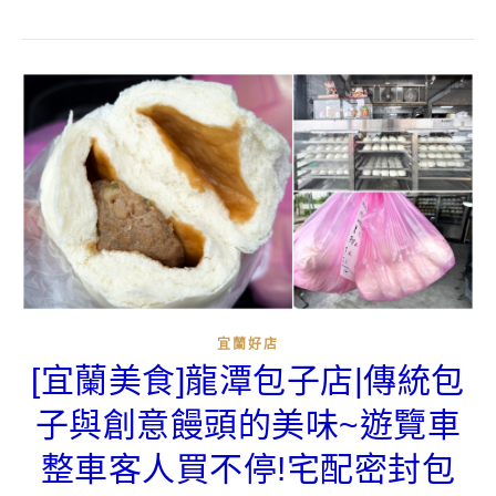
宜蘭好店
[宜蘭美食]龍潭包子店|傳統包
子與創意饅頭的美味~遊覽車
整車客人買不停!宅配密封包