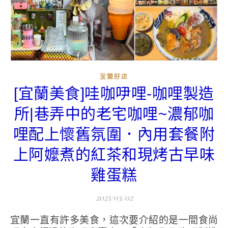
宜蘭好店
[宜蘭美食]哇咖吚哩-咖哩製造
所|巷弄中的老宅咖哩~濃郁咖
哩配上懷舊氛圍．內用套餐附
上阿嬤煮的紅茶和現烤古早味
雞蛋糕
2025/03/02
宜蘭一直有許多美食，這次要介紹的是一間食尚