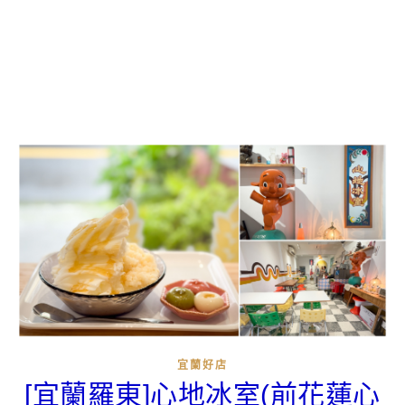
宜蘭好店
[宜蘭羅東]心地冰室(前花蓮心