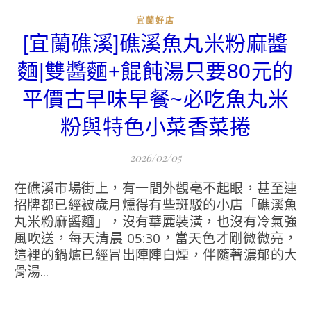
宜蘭好店
[宜蘭礁溪]礁溪魚丸米粉麻醬
麵|雙醬麵+餛飩湯只要80元的
平價古早味早餐~必吃魚丸米
粉與特色小菜香菜捲
2026/02/05
在礁溪市場街上，有一間外觀毫不起眼，甚至連
招牌都已經被歲月燻得有些斑駁的小店「礁溪魚
丸米粉麻醬麵」，沒有華麗裝潢，也沒有冷氣強
風吹送，每天清晨 05:30，當天色才剛微微亮，
這裡的鍋爐已經冒出陣陣白煙，伴隨著濃郁的大
骨湯...