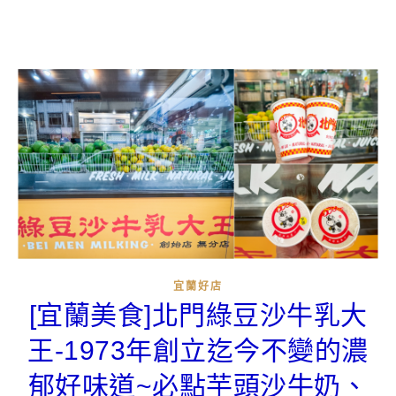
宜蘭好店
[宜蘭美食]北門綠豆沙牛乳大
王-1973年創立迄今不變的濃
郁好味道~必點芋頭沙牛奶、