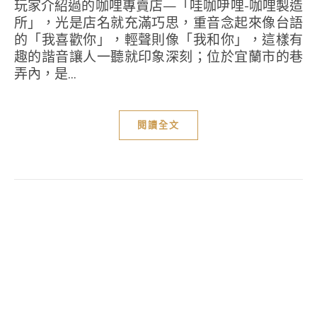
玩家介紹過的咖哩專賣店—「哇咖吚哩-咖哩製造
所」，光是店名就充滿巧思，重音念起來像台語
的「我喜歡你」，輕聲則像「我和你」，這樣有
趣的諧音讓人一聽就印象深刻；位於宜蘭市的巷
弄內，是...
閱讀全文