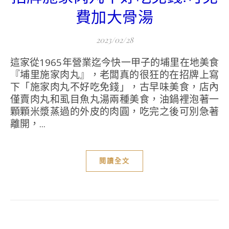
費加大骨湯
2023/02/28
這家從1965年營業迄今快一甲子的埔里在地美食
『埔里施家肉丸』，老闆真的很狂的在招牌上寫
下「施家肉丸不好吃免錢」，古早味美食，店內
僅賣肉丸和虱目魚丸湯兩種美食，油鍋裡泡著一
顆顆米漿蒸過的外皮的肉圓，吃完之後可別急著
離開，...
閱讀全文