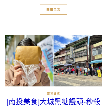
閱讀全文
南投好店
[南投美食]大城黑糖饅頭-秒殺