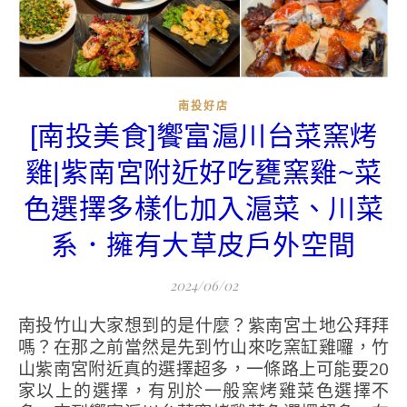
南投好店
[南投美食]饗富滬川台菜窯烤
雞|紫南宮附近好吃甕窯雞~菜
色選擇多樣化加入滬菜、川菜
系．擁有大草皮戶外空間
2024/06/02
南投竹山大家想到的是什麼？紫南宮土地公拜拜
嗎？在那之前當然是先到竹山來吃窯缸雞囉，竹
山紫南宮附近真的選擇超多，一條路上可能要20
家以上的選擇，有別於一般窯烤雞菜色選擇不