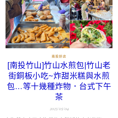
南投好店
[南投竹山]竹山水煎包|竹山老
街銅板小吃~炸甜米糕與水煎
包…等十幾種炸物．台式下午
茶
2025/05/04