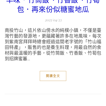
包．再來份似糖蜜地瓜
2025/04/23
南投竹山，這片依山傍水的純樸小鎮，不僅是臺
灣竹藝的發源地，更蘊藏著許多在地風味，每次
到紫南宮拜拜時總會經過這間老字號的「竹山福
田特產」，販售的也是養生料理，用最自然的食
材與最溫暖的手藝，從竹筒飯、竹香飯、竹筍包
到招牌蜜蕃...
閱讀全文