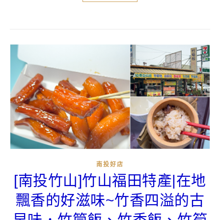
南投好店
[南投竹山]竹山福田特產|在地
飄香的好滋味~竹香四溢的古
早味．竹筒飯、竹香飯、竹筍