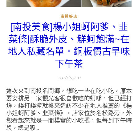
南投好店
[南投美食]楊小姐蚵阿爹、韭
菜條|酥脆外皮、鮮蚵飽滿~在
地人私藏名單．銅板價古早味
下午茶
2026/07/10
這次來到南投名間鄉，想吃一些在吃小吃，原本
要安排另一家觀光客很喜歡吃的蚵嗲，但已經打
烊，誤打誤撞就換來造訪不少在地人推薦的《楊
小姐蚵阿爹、韭菜條》，店家位於名松路旁，外
觀看起來就是一間樸實的小吃攤，但每到下午時
段，總是吸...