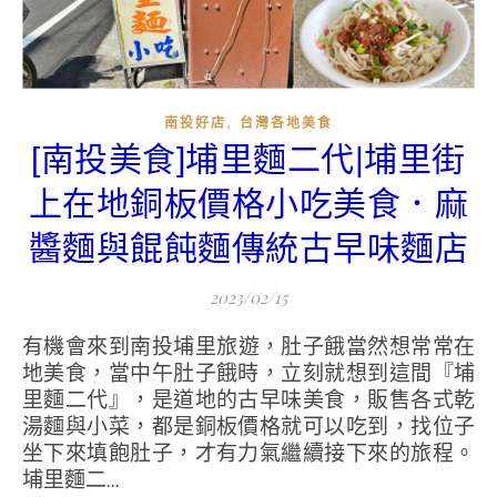
,
南投好店
台灣各地美食
[南投美食]埔里麵二代|埔里街
上在地銅板價格小吃美食．麻
醬麵與餛飩麵傳統古早味麵店
2023/02/15
有機會來到南投埔里旅遊，肚子餓當然想常常在
地美食，當中午肚子餓時，立刻就想到這間『埔
里麵二代』，是道地的古早味美食，販售各式乾
湯麵與小菜，都是銅板價格就可以吃到，找位子
坐下來填飽肚子，才有力氣繼續接下來的旅程。
埔里麵二...