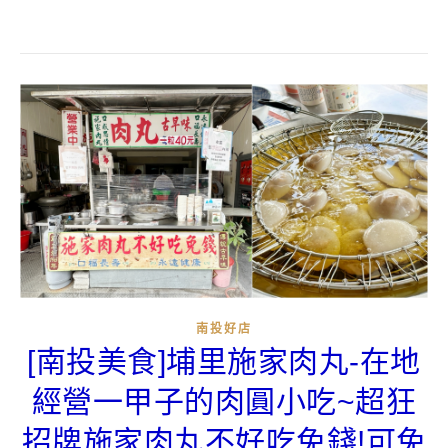
南投好店
[南投美食]埔里施家肉丸-在地
經營一甲子的肉圓小吃~超狂
招牌施家肉丸不好吃免錢!可免