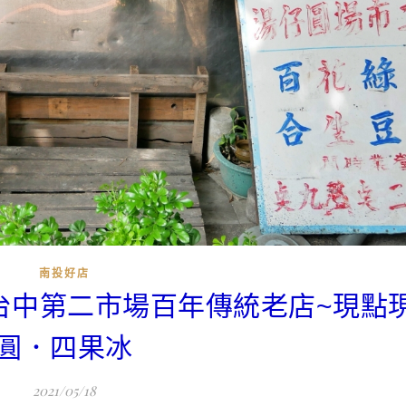
南投好店
原台中第二市場百年傳統老店~現點
圓．四果冰
2021/05/18