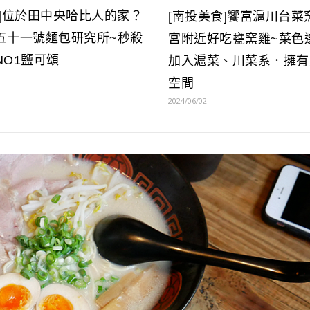
食]位於田中央哈比人的家？
[南投美食]饗富滬川台菜
五十一號麵包研究所~秒殺
宮附近好吃甕窯雞~菜色
NO1鹽可頌
加入滬菜、川菜系．擁有
空間
2024/06/02