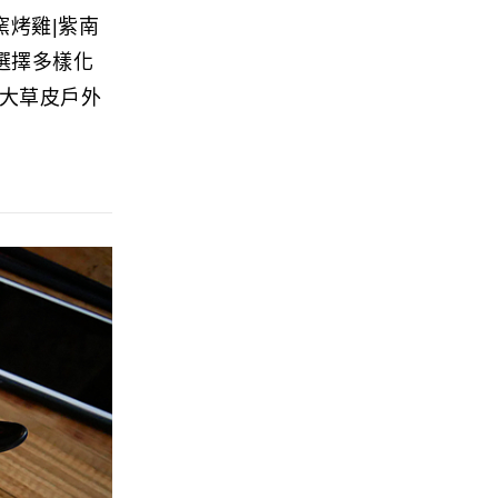
窯烤雞|紫南
選擇多樣化
大草皮戶外