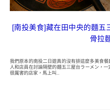
[南投美食]藏在田中央的麵五
骨拉麵
我們原本的南投二日遊真的沒有排這麼多美食餐
人和店員在討論隔壁的麵五三屋台ラーメン，一
很厲害的店家，馬上叫...