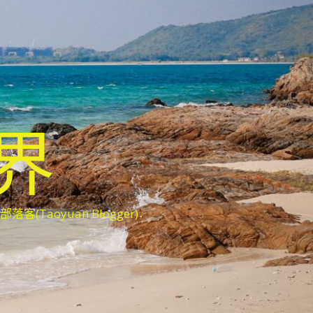
世界
oyuan Blogger)