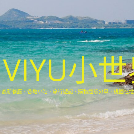
IVIYU小
新餐廳、各地小吃、旅行遊記、購物經驗分享．桃園在地部落客(Ta