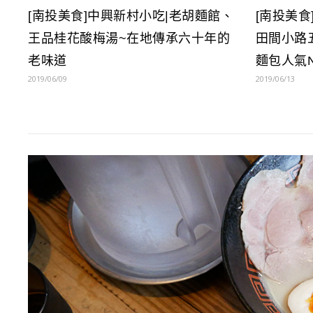
[南投美
[南投美食]中興新村小吃|老胡麵館、
田間小路
王品桂花酸梅湯~在地傳承六十年的
麵包人氣
老味道
2019/06/13
2019/06/09