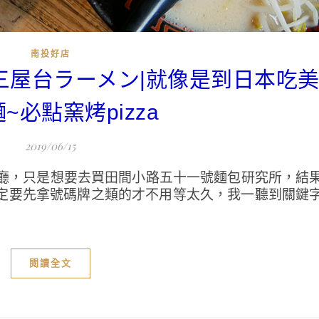
南投好店
三屋台ラーメン|就像是到日本吃
~必點窯烤pizza
2019/06/15
廳，只是想要去買田間小路五十一號麵包研究所，結
定要先拿號碼牌之類的才不用等太久，我一聽到關鍵
閱讀全文