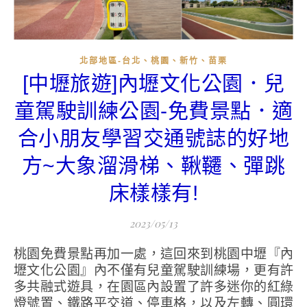
北部地區-台北、桃園、新竹、苗栗
[中壢旅遊]內壢文化公園．兒
童駕駛訓練公園-免費景點．適
合小朋友學習交通號誌的好地
方~大象溜滑梯、鞦韆、彈跳
床樣樣有!
2023/05/13
桃園免費景點再加一處，這回來到桃園中壢『內
壢文化公園』內不僅有兒童駕駛訓練場，更有許
多共融式遊具，在園區內設置了許多迷你的紅綠
燈號置、鐵路平交道、停車格，以及左轉、圓環