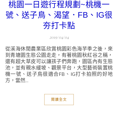
桃園一日遊行程規劃~桃機一
號、送子鳥、渴望．FB、IG很
夯打卡點
2019/04/04
從溪海休閒農業區欣賞桃園彩色海芋季之後，來
到青塘園生態公園走走，有著桃園秋紅谷之稱，
還有超大草皮可以讓孩子們奔跑，園區內有生態
池，並有親水緩坡、觀景平台，大型藝術裝置桃
機一號、送子鳥很適合FB、IG打卡拍照的好地
方，當然...
閱讀全文