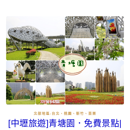
北部地區-台北、桃園、新竹、苗栗
[中壢旅遊]青塘園．免費景點|