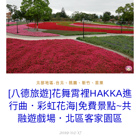
北部地區-台北、桃園、新竹、苗栗
[八德旅遊]花舞霄裡HAKKA進
行曲．彩虹花海|免費景點~共
融遊戲場．北區客家園區
2019/02/17