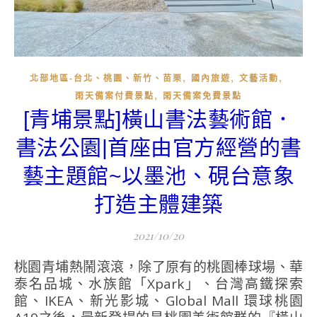
,
,
,
北部地區-台北、桃園、新竹、苗栗
國內旅遊
文藝活動
,
雨天備案付費景點
雨天備案免費景點
[青埔景點]橫山書法藝術館．
書法公園|首座由官方經營的書
藝主題館~以墨池、硯台意象
打造主體建築
2021/10/20
桃園青埔熱鬧滾滾，除了原有的桃園棒球場、華
泰名品城、水族館「Xpark」、台灣高鐵探索
館、IKEA、新光影城、Global Mall 環球桃園