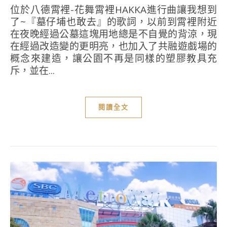
位於八德霄裡-花舞霄裡HAKKA進行曲讓我想到
了~『墓仔埔也敢去』的歌詞，以前到霄裡附近
在夜晚經過公墓這塊用地總是不自覺的背涼，現
在經過改造變的更明亮，也加入了共融遊戲場的
概念來建造，讓公園不再是同樣的塑膠教具充
斥，並在...
閱讀全文