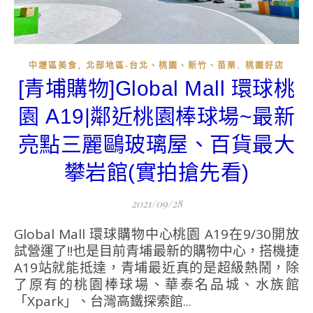
,
,
中壢區美食
北部地區-台北、桃園、新竹、苗栗
桃園好店
[青埔購物]Global Mall 環球桃
園 A19|鄰近桃園棒球場~最新
亮點三麗鷗玻璃屋、百貨最大
攀岩館(實拍搶先看)
2021/09/28
Global Mall 環球購物中心桃園 A19在9/30開放
試營運了!!也是目前青埔最新的購物中心，搭機捷
A19站就能抵達，青埔最近真的是超級熱鬧，除
了原有的桃園棒球場、華泰名品城、水族館
「Xpark」、台灣高鐵探索館...