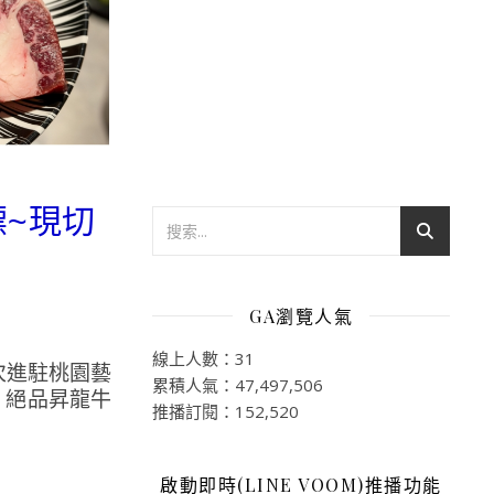
標~現切
GA瀏覽人氣
線上人數：31
次進駐桃園藝
累積人氣：47,497,506
、絕品昇龍牛
推播訂閱：152,520
啟動即時(LINE VOOM)推播功能