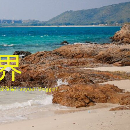
世界
oyuan Blogger)