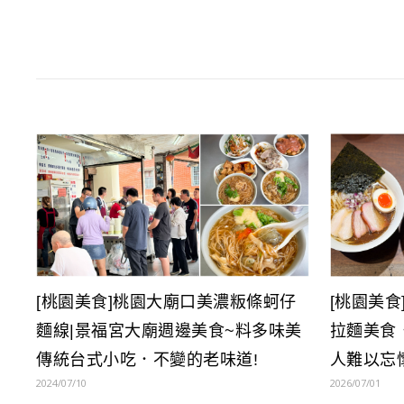
[桃園美食]桃園大廟口美濃粄條蚵仔
[桃園美
麵線|景福宮大廟週邊美食~料多味美
拉麵美食
傳統台式小吃．不變的老味道!
人難以忘懷
2024/07/10
2026/07/01