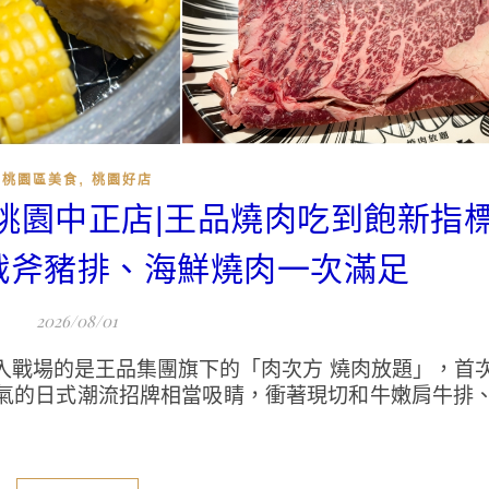
,
桃園區美食
桃園好店
．桃園中正店|王品燒肉吃到飽新指
戰斧豬排、海鮮燒肉一次滿足
2026/08/01
入戰場的是王品集團旗下的「肉次方 燒肉放題」，首
氣的日式潮流招牌相當吸睛，衝著現切和牛嫩肩牛排