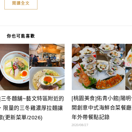
閱讀全文
你也可能喜歡
[桃園美食]佑青小館|陽
食]三冬麵舖~藝文特區附近的
開創意中式海鮮合菜餐廳~
．限量的三冬雞濃厚拉麵讓
年外帶餐點記錄
(更新菜單/2026)
2020/08/27