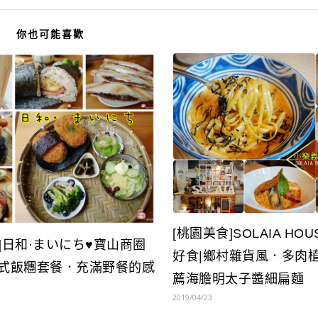
你也可能喜歡
[桃園美食]SOLAIA HO
]日和·まいにち♥寶山商圈
好食|鄉村雜貨風．多肉
日式飯糰套餐．充滿野餐的感
薦海膽明太子醬細扁麵
2019/04/23