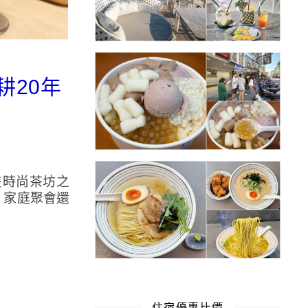
耕20年
差時尚茶坊之
、家庭聚會還
住宿優惠比價