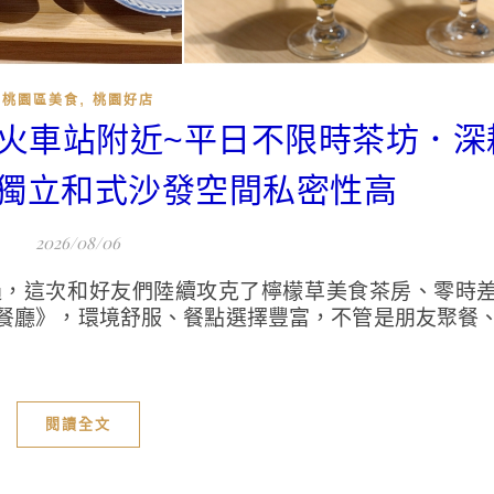
,
桃園區美食
桃園好店
園火車站附近~平日不限時茶坊．深
獨立和式沙發空間私密性高
2026/08/06
過，這次和好友們陸續攻克了檸檬草美食茶房、零時
餐廳》，環境舒服、餐點選擇豐富，不管是朋友聚餐
閱讀全文