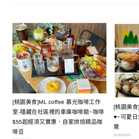
[桃園美食]ML coffee 慕光咖啡工作
[桃園美食
室-隱藏在社區裡的車庫咖啡館~咖啡
♥~可愛
$55起經濟又實惠．自家烘焙精品咖
覺
啡豆
2018/06/06