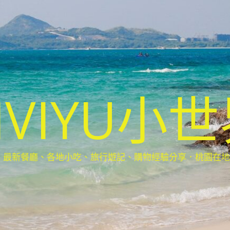
IVIYU小
新餐廳、各地小吃、旅行遊記、購物經驗分享．桃園在地部落客(Ta