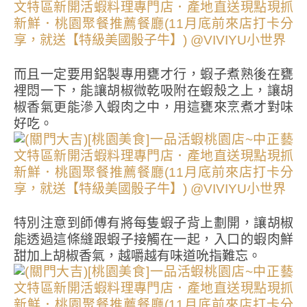
而且一定要用鋁製專用甕才行，蝦子煮熟後在甕
裡悶一下，能讓胡椒微乾吸附在蝦殼之上，讓胡
椒香氣更能滲入蝦肉之中，用這甕來烹煮才對味
好吃。
特別注意到師傅有將每隻蝦子背上劃開，讓胡椒
能透過這條縫跟蝦子接觸在一起，入口的蝦肉鮮
甜加上胡椒香氣，越嚼越有味道吮指難忘。