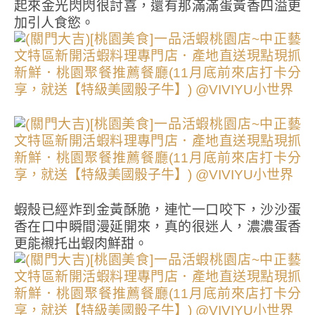
起來金光閃閃很討喜，還有那滿滿蛋黃香四溢更
加引人食慾。
蝦殼已經炸到金黃酥脆，連忙一口咬下，沙沙蛋
香在口中瞬間漫延開來，真的很迷人，濃濃蛋香
更能襯托出蝦肉鮮甜。