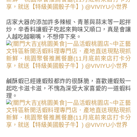
店家大器的添加許多辣椒、青蔥與蒜末等一起拌
炒，辛香料讓蝦子吃起來夠味又順口，真是會讓
人越吃越唰嘴，不想停下來。
鹹酥蝦已經連蝦殼都炸的很酥脆，喜歡連蝦殼一
起吃卡滋卡滋，不愧為深受大家喜愛的一道蝦料
理。