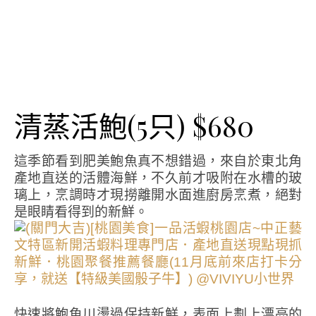
清蒸活鮑(5只) $680
這季節看到肥美鮑魚真不想錯過，來自於東北角
產地直送的活體海鮮，不久前才吸附在水槽的玻
璃上，烹調時才現撈離開水面進廚房烹煮，絕對
是眼睛看得到的新鮮。
快速將鮑魚川燙過保持新鮮，表面上劃上漂亮的