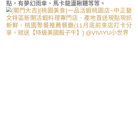
點，有夢幻雨傘、馬卡龍盪鞦韆等等。